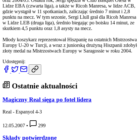
oraz 2004/05. Ostatni rok, Sergi spędził w Club Basquet Olesa w
Lidze EBA (czwarta liga), a także w Ricoh Manresa, w lidze ACB,
gdzie wystąpił w 11 spotkaniach, zaliczając średnio 7 minut i 2,8
punktu na mecz. W tym sezonie, Sergi Llull grał dla Ricoh Manresa
w Lidze LEB (druga liga), średnio biegając po boisku 14 minut, ze
skutkiem 4,5 punktu oraz 1,8 asysty na mecz.
Młody koszykarz reprezentował Hiszpanię na ostatnich Mistrzostwa
Europy U-20 w Turcji, a wraz z juniorską drużyną Hiszpanii zdobył
złoty medal na Mistrzostwach Europy w Saragossie w roku 2004.
Udostępnij:
Ostatnie aktualności
Magiczny Real sięga po fotel lidera
Real - Espanyol 4-3
12.05.2007
•
299
Składy potwierdzone