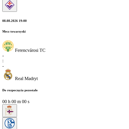
08.08.2026 19:00
Mecz towarzyski
Ferencvárosi TC
-
:
-
Real Madryt
Do rozpoczęcia pozostało
00
h
00
m
00
s