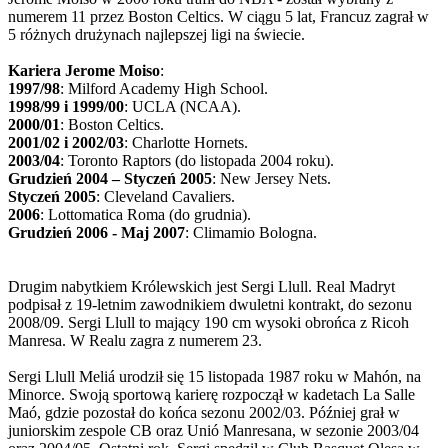
numerem 11 przez Boston Celtics. W ciągu 5 lat, Francuz zagrał w
5 różnych drużynach najlepszej ligi na świecie.
Kariera Jerome Moiso
:
1997/98
: Milford Academy High School.
1998/99 i 1999/00
: UCLA (NCAA).
2000/01
: Boston Celtics.
2001/02 i 2002/03
: Charlotte Hornets.
2003/04
: Toronto Raptors (do listopada 2004 roku).
Grudzień 2004 – Styczeń 2005
: New Jersey Nets.
Styczeń 2005
: Cleveland Cavaliers.
2006
: Lottomatica Roma (do grudnia).
Grudzień 2006 - Maj 2007
: Climamio Bologna.
Drugim nabytkiem Królewskich jest Sergi Llull. Real Madryt
podpisał z 19-letnim zawodnikiem dwuletni kontrakt, do sezonu
2008/09. Sergi Llull to mający 190 cm wysoki obrońca z Ricoh
Manresa. W Realu zagra z numerem 23.
Sergi Llull Meliá urodził się 15 listopada 1987 roku w Mahón, na
Minorce. Swoją sportową karierę rozpoczął w kadetach La Salle
Maó, gdzie pozostał do końca sezonu 2002/03. Później grał w
juniorskim zespole CB oraz Unió Manresana, w sezonie 2003/04