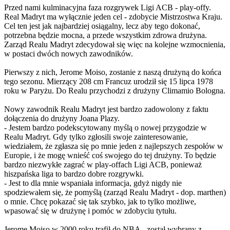
Przed nami kulminacyjna faza rozgrywek Ligi ACB - play-offy.
Real Madryt ma wyłącznie jeden cel - zdobycie Mistrzostwa Kraju.
Cel ten jest jak najbardziej osiągalny, lecz aby tego dokonać,
potrzebna będzie mocna, a przede wszystkim zdrowa drużyna.
Zarząd Realu Madryt zdecydował się więc na kolejne wzmocnienia,
w postaci dwóch nowych zawodników.
Pierwszy z nich, Jerome Moiso, zostanie z naszą drużyną do końca
tego sezonu. Mierzący 208 cm Francuz urodził się 15 lipca 1978
roku w Paryżu. Do Realu przychodzi z drużyny Climamio Bologna.
Nowy zawodnik Realu Madryt jest bardzo zadowolony z faktu
dołączenia do drużyny Joana Plazy.
- Jestem bardzo podekscytowany myślą o nowej przygodzie w
Realu Madryt. Gdy tylko zgłosili swoje zainteresowanie,
wiedziałem, że zgłasza się po mnie jeden z najlepszych zespołów w
Europie, i że mogę wnieść coś swojego do tej drużyny. To będzie
bardzo niezwykłe zagrać w play-offach Ligi ACB, ponieważ
hiszpańska liga to bardzo dobre rozgrywki.
- Jest to dla mnie wspaniała informacja, gdyż nigdy nie
spodziewałem się, że pomyślą (zarząd Realu Madryt - dop. marthen)
o mnie. Chcę pokazać się tak szybko, jak to tylko możliwe,
wpasować się w drużynę i pomóc w zdobyciu tytułu.
Jerome Moiso w 2000 roku trafił do NBA - został wybrany z