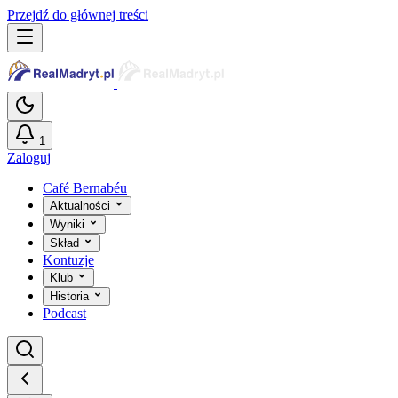
Przejdź do głównej treści
1
Zaloguj
Café Bernabéu
Aktualności
Wyniki
Skład
Kontuzje
Klub
Historia
Podcast