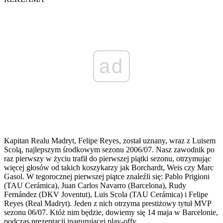
ad
Kapitan Realu Madryt, Felipe Reyes, został uznany, wraz z Luisem
Scolą, najlepszym środkowym sezonu 2006/07. Nasz zawodnik po
raz pierwszy w życiu trafił do pierwszej piątki sezonu, otrzymując
więcej głosów od takich koszykarzy jak Borchardt, Weis czy Marc
Gasol. W tegorocznej pierwszej piątce znaleźli się: Pablo Prigioni
(TAU Cerámica), Juan Carlos Navarro (Barcelona), Rudy
Fernández (DKV Joventut), Luis Scola (TAU Cerámica) i Felipe
Reyes (Real Madryt). Jeden z nich otrzyma prestiżowy tytuł MVP
sezonu 06/07. Któż nim będzie, dowiemy się 14 maja w Barcelonie,
podczas prezentacji inagurującej play-offy.