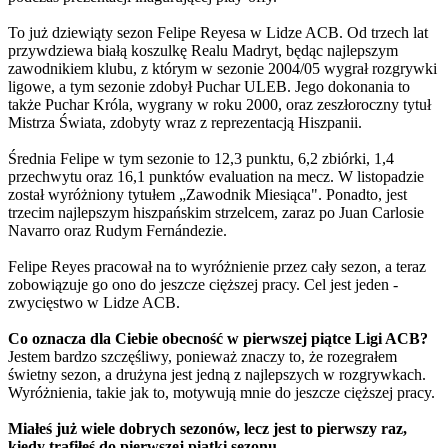
To już dziewiąty sezon Felipe Reyesa w Lidze ACB. Od trzech lat
przywdziewa białą koszulkę Realu Madryt, będąc najlepszym
zawodnikiem klubu, z którym w sezonie 2004/05 wygrał rozgrywki
ligowe, a tym sezonie zdobył Puchar ULEB. Jego dokonania to
także Puchar Króla, wygrany w roku 2000, oraz zeszłoroczny tytuł
Mistrza Świata, zdobyty wraz z reprezentacją Hiszpanii.
Średnia Felipe w tym sezonie to 12,3 punktu, 6,2 zbiórki, 1,4
przechwytu oraz 16,1 punktów evaluation na mecz. W listopadzie
został wyróżniony tytułem „Zawodnik Miesiąca". Ponadto, jest
trzecim najlepszym hiszpańskim strzelcem, zaraz po Juan Carlosie
Navarro oraz Rudym Fernándezie.
Felipe Reyes pracował na to wyróżnienie przez cały sezon, a teraz
zobowiązuje go ono do jeszcze cięższej pracy. Cel jest jeden -
zwycięstwo w Lidze ACB.
Co oznacza dla Ciebie obecność w pierwszej piątce Ligi ACB?
Jestem bardzo szczęśliwy, ponieważ znaczy to, że rozegrałem
świetny sezon, a drużyna jest jedną z najlepszych w rozgrywkach.
Wyróżnienia, takie jak to, motywują mnie do jeszcze cięższej pracy.
Miałeś już wiele dobrych sezonów, lecz jest to pierwszy raz,
kiedy trafiłeś do pierwszej piątki sezonu...