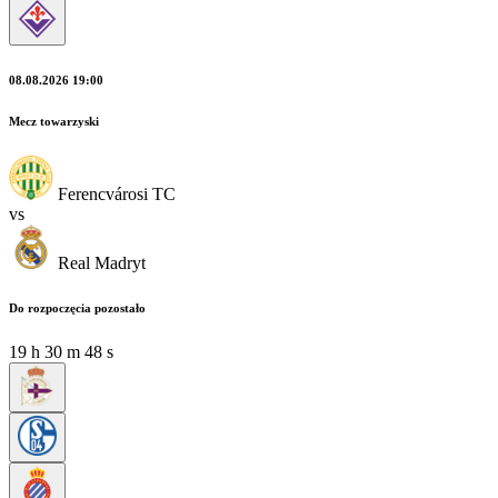
08.08.2026 19:00
Mecz towarzyski
Ferencvárosi TC
vs
Real Madryt
Do rozpoczęcia pozostało
19
h
30
m
48
s