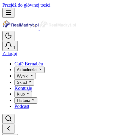
Przejdź do głównej treści
1
Zaloguj
Café Bernabéu
Aktualności
Wyniki
Skład
Kontuzje
Klub
Historia
Podcast