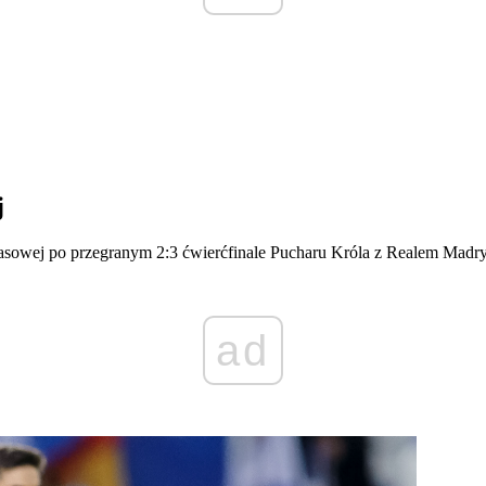
j
prasowej po przegranym 2:3 ćwierćfinale Pucharu Króla z Realem Mad
ad