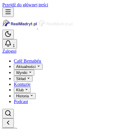
Przejdź do głównej treści
1
Zaloguj
Café Bernabéu
Aktualności
Wyniki
Skład
Kontuzje
Klub
Historia
Podcast