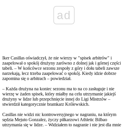
ad
Iker Casillas oświadczył, że nie wierzy w "spisek arbitrów" i
zaapelował o spokój drużyny zarówno z dolnej jak i górnej części
tabeli. – W końcówce sezonu zespoły z góry i dołu tabeli zawsze
narzekają, lecz trzeba zaapelować o spokój. Kiedy idzie dobrze
zapomina się o arbitrach – powiedział.
– Każda drużyna na koniec sezonu ma to na co zasługuje i nie
wierzę w żaden spisek, który miałby na celu utrzymanie jakiejś
drużyny w lidze lub przepchnięcie innej do Ligi Mistrzów –
stwierdził kategorycznie bramkarz Królewskich.
Casillas nie widzi nic kontrowersyjnego w nagraniu, na którym
sędzia Mejuto Gonzalez, życzy piłkarzowi Athletic Bilbao
utrzymania się w lidze. – Widziałem to nagranie i nie jest dla mnie