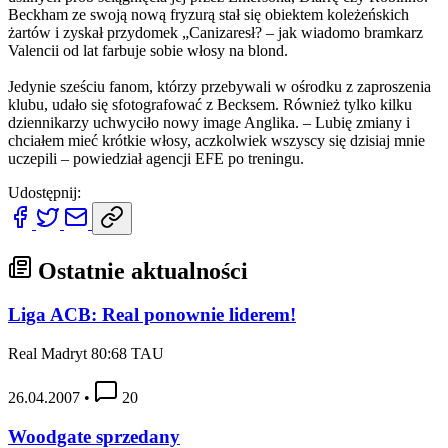
Beckham ze swoją nową fryzurą stał się obiektem koleżeńskich
żartów i zyskał przydomek „Canizaresł? – jak wiadomo bramkarz
Valencii od lat farbuje sobie włosy na blond.
Jedynie sześciu fanom, którzy przebywali w ośrodku z zaproszenia
klubu, udało się sfotografować z Becksem. Również tylko kilku
dziennikarzy uchwyciło nowy image Anglika. – Lubię zmiany i
chciałem mieć krótkie włosy, aczkolwiek wszyscy się dzisiaj mnie
uczepili – powiedział agencji EFE po treningu.
Udostępnij:
Ostatnie aktualności
Liga ACB: Real ponownie liderem!
Real Madryt 80:68 TAU
26.04.2007
•
20
Woodgate sprzedany