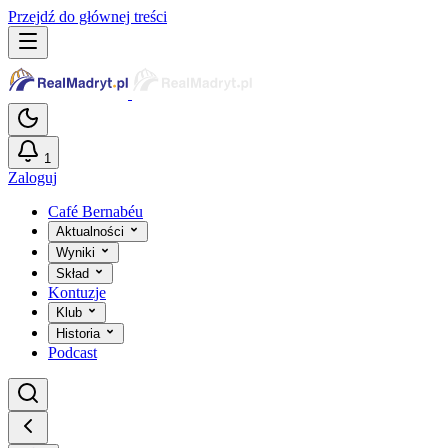
Przejdź do głównej treści
1
Zaloguj
Café Bernabéu
Aktualności
Wyniki
Skład
Kontuzje
Klub
Historia
Podcast