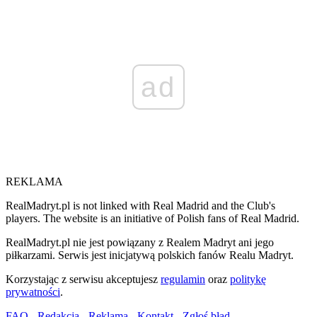
ad
REKLAMA
RealMadryt.pl is not linked with Real Madrid and the Club's
players. The website is an initiative of Polish fans of Real Madrid.
RealMadryt.pl nie jest powiązany z Realem Madryt ani jego
piłkarzami. Serwis jest inicjatywą polskich fanów Realu Madryt.
Korzystając z serwisu akceptujesz
regulamin
oraz
politykę
prywatności
.
FAQ
-
Redakcja
-
Reklama
-
Kontakt
-
Zgłoś błąd