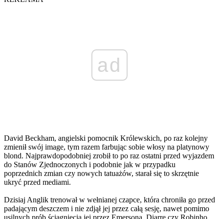
ad
David Beckham, angielski pomocnik Królewskich, po raz kolejny
zmienił swój image, tym razem farbując sobie włosy na platynowy
blond. Najprawdopodobniej zrobił to po raz ostatni przed wyjazdem
do Stanów Zjednoczonych i podobnie jak w przypadku
poprzednich zmian czy nowych tatuażów, starał się to skrzętnie
ukryć przed mediami.
Dzisiaj Anglik trenował w wełnianej czapce, która chroniła go przed
padającym deszczem i nie zdjął jej przez całą sesję, nawet pomimo
usilnych prób ściągnięcia jej przez Emersona, Diarrę czy Robinho.