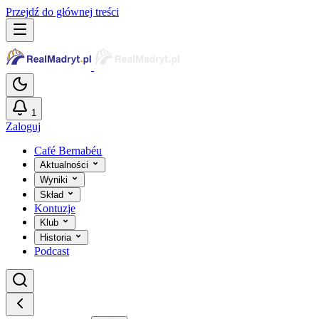
Przejdź do głównej treści
1
Zaloguj
Café Bernabéu
Aktualności
Wyniki
Skład
Kontuzje
Klub
Historia
Podcast