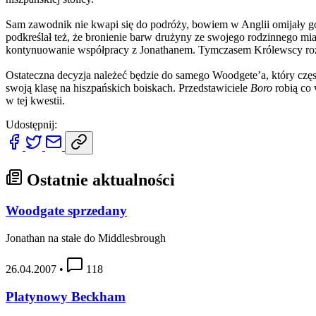
Sam zawodnik nie kwapi się do podróży, bowiem w Anglii omijały go 
podkreślał też, że bronienie barw drużyny ze swojego rodzinnego mia
kontynuowanie współpracy z Jonathanem. Tymczasem Królewscy rozw
Ostateczna decyzja należeć będzie do samego Woodgete’a, który częst
swoją klasę na hiszpańskich boiskach. Przedstawiciele
Boro
robią co 
w tej kwestii.
Udostępnij:
Ostatnie aktualności
Woodgate sprzedany
Jonathan na stałe do Middlesbrough
26.04.2007
•
118
Platynowy Beckham