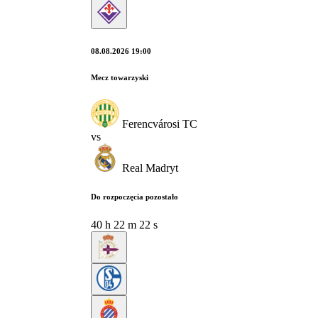
08.08.2026 19:00
Mecz towarzyski
Ferencvárosi TC
vs
Real Madryt
Do rozpoczęcia pozostało
40
h
22
m
21
s