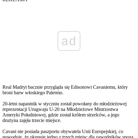
ad
Real Madryt bacznie przygląda się Edisonowi Cavaniemu, który
broni barw włoskiego Palermo.
20-letni napastnik w styczniu został powołany do młodzieżowej
reprezentacji Urugwaju U-20 na Młodzieżowe Mistrzostwa
Ameryki Południowej, gdzie został królem strzelców, a jego
drużyna zajęła trzecie miejsce.
Cavani nie posiada paszportu obywatela Unii Europejskiej, co
powoduje, że okupuje jedno z trzech miejsc dla zawodników spoza