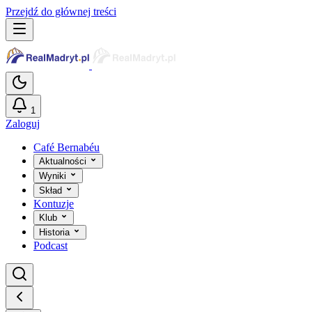
Przejdź do głównej treści
1
Zaloguj
Café Bernabéu
Aktualności
Wyniki
Skład
Kontuzje
Klub
Historia
Podcast