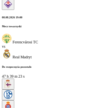
08.08.2026 19:00
Mecz towarzyski
Ferencvárosi TC
vs
Real Madryt
Do rozpoczęcia pozostało
47
h
39
m
22
s