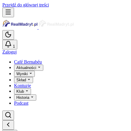
Przejdź do głównej treści
1
Zaloguj
Café Bernabéu
Aktualności
Wyniki
Skład
Kontuzje
Klub
Historia
Podcast