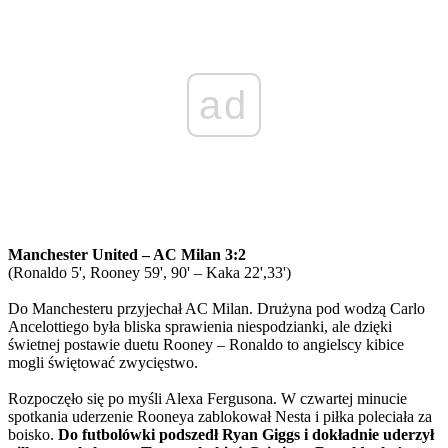
ad
Manchester United – AC Milan 3:2
(Ronaldo 5', Rooney 59', 90' – Kaka 22',33')
Do Manchesteru przyjechał AC Milan. Drużyna pod wodzą Carlo
Ancelottiego była bliska sprawienia niespodzianki, ale dzięki
świetnej postawie duetu Rooney – Ronaldo to angielscy kibice
mogli świętować zwycięstwo.
Rozpoczęło się po myśli Alexa Fergusona. W czwartej minucie
spotkania uderzenie Rooneya zablokował Nesta i piłka poleciała za
boisko.
Do futbolówki podszedł Ryan Giggs i dokładnie uderzył