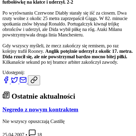
futbolówkę na klatce i uderzył. 2-2
Po wyrównaniu Czerwone Diabły starały się iść za ciosem. Dwa
rzuty wolne z okolic 25 metra zaprzepaścił Giggs. W 82. minucie
spotkania znów błysnął Ronaldo. Portugalczyk kiwnął trójkę
obrońców i uderzył, ale Dida wybił piłkę na róg. Ataki Milanu
powstrzymywała druga linia Manchesteru.
Gdy wszyscy myśleli, że mecz zakończy się remisem, po raz
kolejny trafił Rooney.
Anglik potężnie uderzył z okolic 17. metra.
Dida rzucił się, ale nie powstrzymał bardzo mocno bitej piłki.
Kilkanaście sekund po tej bramce arbiter zakończył zawody.
Udostępnij:
Ostatnie aktualności
Negredo z nowym kontraktem
Nie wszyscy opuszczają Castillę
25.04.2007
•
18