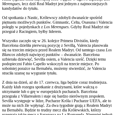
Merengues
, lecz dziś Real Madryt jest jednym z najmocniejszych
kandydatów do tytułu.
Od spotkania z Nastic, Królewscy zdobyli dwanaście spośród
piętnastu możliwych punktów. Gimnastic, Celta, Osasuna i Valencia
poległy w pojedynkach z
Los Merengues
. Gdyby Real Madryt nie
przegrał z Racingiem, byłby liderem.
Wszystko zaczęło się w 26. kolejce Primera División, kiedy
Barcelona dzieliła pierwszą pozycję z Sevillą, Valencia plasowała
się na trzecim miejscu przed Realem Madryt. Od tamtego czasu
Los
Blancos
zdobyli najwięcej punktów – dwanaście. Barcelona
uzbierała dziewięć, Sevilla osiem, a Valencia sześć. Dzięki temu
podopieczni Fabio Capello wskoczyli na trzecie miejsce. Po
sobotniej porażce na Bernabéu, możemy stwierdzić, że Valencia
straciła szansę na wygranie tytułu.
Z dnia na dzień, aż do 17. czerwca, liga będzie coraz trudniejsza.
Każdy klub rozegra spotkanie z drużynami, które walczą o
utrzymanie lub o grę w europejskich pucharach. Barcelona
przegrała z Villarrealem i staje się bardzo nierównym zespołem.
Sevilla występuje w lidze, Pucharze Króla i Pucharze UEFA, ale to
może na nich źle wpłynąć. Za dwa tygodnie grają z Realem Madryt
na Bernabéu. Będzie to trudny mecz dla Królewskich, którzy
rozegrają także mecz z Saragossą na La Romareda. Niemniej jednak