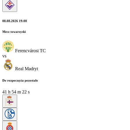
08.08.2026 19:00
Mecz towarzyski
Ferencvárosi TC
vs
Real Madryt
Do rozpoczęcia pozostało
41
h
54
m
22
s