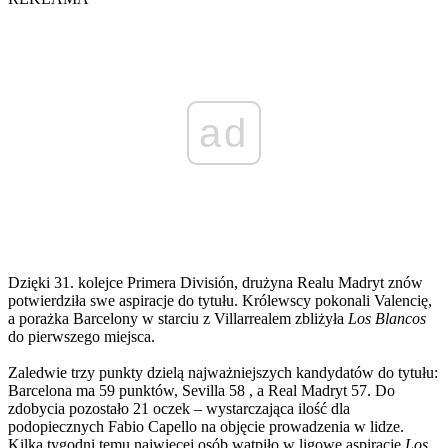
ad
Dzięki 31. kolejce Primera División, drużyna Realu Madryt znów
potwierdziła swe aspiracje do tytułu. Królewscy pokonali Valencię,
a porażka Barcelony w starciu z Villarrealem zbliżyła
Los Blancos
do pierwszego miejsca.
Zaledwie trzy punkty dzielą najważniejszych kandydatów do tytułu:
Barcelona ma 59 punktów, Sevilla 58 , a Real Madryt 57. Do
zdobycia pozostało 21 oczek – wystarczająca ilość dla
podopiecznych Fabio Capello na objęcie prowadzenia w lidze.
Kilka tygodni temu najwięcej osób wątpiło w ligowe aspiracje
Los