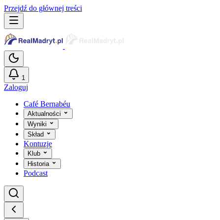
Przejdź do głównej treści
1
Zaloguj
Café Bernabéu
Aktualności
Wyniki
Skład
Kontuzje
Klub
Historia
Podcast