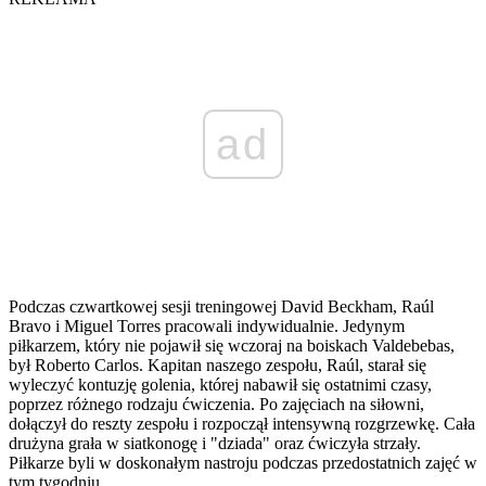
ad
Podczas czwartkowej sesji treningowej David Beckham, Raúl
Bravo i Miguel Torres pracowali indywidualnie. Jedynym
piłkarzem, który nie pojawił się wczoraj na boiskach Valdebebas,
był Roberto Carlos. Kapitan naszego zespołu, Raúl, starał się
wyleczyć kontuzję golenia, której nabawił się ostatnimi czasy,
poprzez różnego rodzaju ćwiczenia. Po zajęciach na siłowni,
dołączył do reszty zespołu i rozpoczął intensywną rozgrzewkę. Cała
drużyna grała w siatkonogę i "dziada" oraz ćwiczyła strzały.
Piłkarze byli w doskonałym nastroju podczas przedostatnich zajęć w
tym tygodniu.