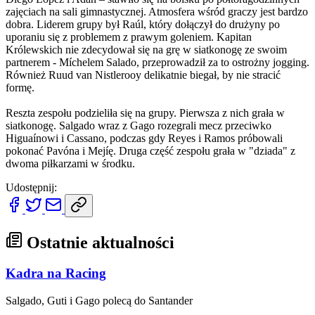
zajęciach na sali gimnastycznej. Atmosfera wśród graczy jest bardzo
dobra. Liderem grupy był Raúl, który dołączył do drużyny po
uporaniu się z problemem z prawym goleniem. Kapitan
Królewskich nie zdecydował się na grę w siatkonogę ze swoim
partnerem - Míchelem Salado, przeprowadził za to ostrożny jogging.
Również Ruud van Nistlerooy delikatnie biegał, by nie stracić
formę.
Reszta zespołu podzieliła się na grupy. Pierwsza z nich grała w
siatkonogę. Salgado wraz z Gago rozegrali mecz przeciwko
Higuaínowi i Cassano, podczas gdy Reyes i Ramos próbowali
pokonać Pavóna i Mejíę. Druga część zespołu grała w "dziada" z
dwoma piłkarzami w środku.
Udostępnij:
Ostatnie aktualności
Kadra na Racing
Salgado, Guti i Gago polecą do Santander