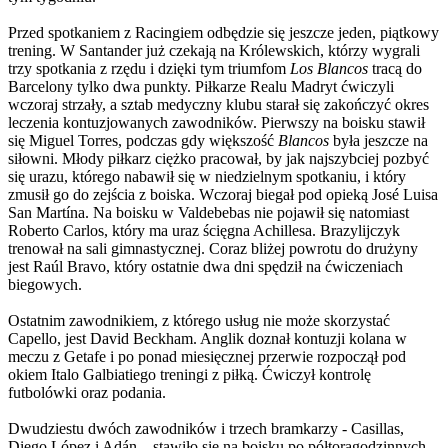
Przed spotkaniem z Racingiem odbędzie się jeszcze jeden, piątkowy
trening. W Santander już czekają na Królewskich, którzy wygrali
trzy spotkania z rzędu i dzięki tym triumfom
Los Blancos
tracą do
Barcelony tylko dwa punkty. Piłkarze Realu Madryt ćwiczyli
wczoraj strzały, a sztab medyczny klubu starał się zakończyć okres
leczenia kontuzjowanych zawodników. Pierwszy na boisku stawił
się Miguel Torres, podczas gdy większość
Blancos
była jeszcze na
siłowni. Młody piłkarz ciężko pracował, by jak najszybciej pozbyć
się urazu, którego nabawił się w niedzielnym spotkaniu, i który
zmusił go do zejścia z boiska. Wczoraj biegał pod opieką José Luisa
San Martína. Na boisku w Valdebebas nie pojawił się natomiast
Roberto Carlos, który ma uraz ścięgna Achillesa. Brazylijczyk
trenował na sali gimnastycznej. Coraz bliżej powrotu do drużyny
jest Raúl Bravo, który ostatnie dwa dni spędził na ćwiczeniach
biegowych.
Ostatnim zawodnikiem, z którego usług nie może skorzystać
Capello, jest David Beckham. Anglik doznał kontuzji kolana w
meczu z Getafe i po ponad miesięcznej przerwie rozpoczął pod
okiem Italo Galbiatiego treningi z piłką. Ćwiczył kontrolę
futbolówki oraz podania.
Dwudziestu dwóch zawodników i trzech bramkarzy - Casillas,
Diego López i Adán – stawiło się na boisku po półtoragodzinnych