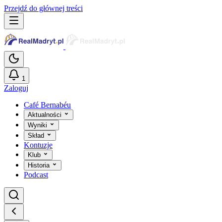
Przejdź do głównej treści
1
Zaloguj
Café Bernabéu
Aktualności
Wyniki
Skład
Kontuzje
Klub
Historia
Podcast