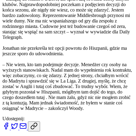
klubów. Najprawdopodobniej poczekam z podjęciem decyzji do
końca sezonu, ale nigdy nie wiesz, co może się zdarzyć. Jestem
bardzo zadowolony. Reprezentowanie Middlesbrough przynosi mi
wiele dumy. Nie ma nic wspanialszego od gry dla zespołu z
rodzinnego miasta. Cudowne jest też budowanie czegoś od zera,
starając się wspiąć na sam szczyt – wyznał w wywiadzie dla Daily
Telegraph.
Jonathan nie przekreśla też opcji powrotu do Hiszpanii, gdzie ma
jeszcze sporo do udowodnienia.
– Nie wiem, kto tam podejmuje decyzje. Menedżer czy osoby na
wyższych stanowiskach. Nadal mam do wypełnienia rok kontraktu,
więc zobaczymy, co się zdarzy. Z jednej strony, chciałbym wrócić
do Madrytu i sprawdzić się w La Liga. Z drugiej, myślę, że chcę
zostać w Anglii i tutaj coś zbudować. To trudny wybór. Wiem, że
gdybym pozostał w Hiszpanii, mógłbym tam dojść do tego, do
czego doszedłem tutaj . Nie mam żalu, gdyż nic nie mogłem zrobić
z tą kontuzją. Mam jednak świadomość, że byłem w stanie coś
osiągnąć w Madrycie – zakończył Woody.
Udostępnij: