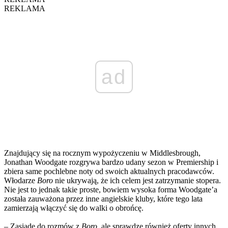
REKLAMA
ad
Znajdujący się na rocznym wypożyczeniu w Middlesbrough,
Jonathan Woodgate rozgrywa bardzo udany sezon w Premiership i
zbiera same pochlebne noty od swoich aktualnych pracodawców.
Włodarze
Boro
nie ukrywają, że ich celem jest zatrzymanie stopera.
Nie jest to jednak takie proste, bowiem wysoka forma Woodgate’a
została zauważona przez inne angielskie kluby, które tego lata
zamierzają włączyć się do walki o obrońcę.
– Zasiądę do rozmów z
Boro
, ale sprawdzę również oferty innych