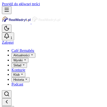
Przejdź do głównej treści
1
Zaloguj
Café Bernabéu
Aktualności
Wyniki
Skład
Kontuzje
Klub
Historia
Podcast