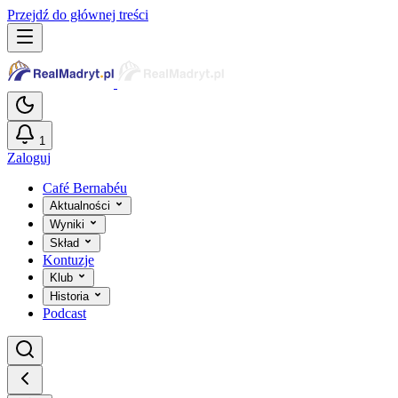
Przejdź do głównej treści
1
Zaloguj
Café Bernabéu
Aktualności
Wyniki
Skład
Kontuzje
Klub
Historia
Podcast