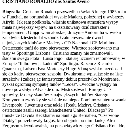
CRISTIANO RONALDO dos Santos Aveiro
Biografia.
Cristiano Ronaldo przyszedł na świat 5 lutego 1985 roku
w Funchal, na portugalskiej wyspie Madera, położonej u wybrzeży
Afryki. Jak sam podkreśla, właśnie unikatowa atmosfera wyspy
miała największy wpływ na ukształtowany dziś charakter i
temperament. Grając w amatorskiej drużynie Andorinha w wieku
zaledwie dziesięciu lat wzbudził zainteresowanie dwóch
największych klubów z Madery - CD Nacional i CS Marítimo.
Ostatecznie trafił do tego pierwszego. Wkrótce zaoferowano mu
testy w Sportingu Lizbona. Cristiano szansy nie zmarnował i
śladami swego idola - Luisa Figo - stał się uczniem renomowanej w
Europie "futbolowej akademii" Sportingu. Razem z Ricardo
Quaresmą, Luisem Boa Morte czy Hugo Vianą szybko przedostał
się do kadry pierwszego zespołu. Dwukrotnie wpisując się na listę
strzelców i zaliczając fantastyczny debiut przeciwko Moreirense,
zyskał ogromną sympatię fanów "Leões". Owocne występy na
nowo powstałym Alvalade oraz Mistrzostwach Europy U17
sprawiły, iż oczy skautów z największych klubów Starego
Kontynentu zwróciły się właśnie na niego. Pomimo zainteresowania
Liverpoolu, Juventusu oraz także i Realu Madryt, Cristiano
ostatecznie zasilił szeregi Manchesteru United. Dlaczego? Po
transferze Davida Beckhama na Santiago Bernabeu, "Czerwone
Diabły" potrzebowały kogoś, kto obejmie po nim flankę. Alex
Ferguson zdecydował się na perspektywicznego Cristiano Ronaldo,