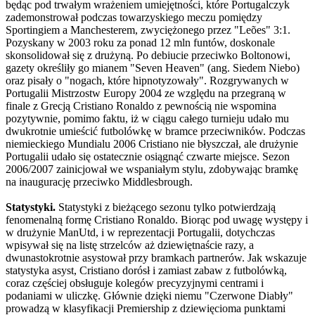
będąc pod trwałym wrażeniem umiejętności, które Portugalczyk
zademonstrował podczas towarzyskiego meczu pomiędzy
Sportingiem a Manchesterem, zwyciężonego przez "Leões" 3:1.
Pozyskany w 2003 roku za ponad 12 mln funtów, doskonale
skonsolidował się z drużyną. Po debiucie przeciwko Boltonowi,
gazety określiły go mianem "Seven Heaven" (ang. Siedem Niebo)
oraz pisały o "nogach, które hipnotyzowały". Rozgrywanych w
Portugalii Mistrzostw Europy 2004 ze względu na przegraną w
finale z Grecją Cristiano Ronaldo z pewnością nie wspomina
pozytywnie, pomimo faktu, iż w ciągu całego turnieju udało mu
dwukrotnie umieścić futbolówkę w bramce przeciwników. Podczas
niemieckiego Mundialu 2006 Cristiano nie błyszczał, ale drużynie
Portugalii udało się ostatecznie osiągnąć czwarte miejsce. Sezon
2006/2007 zainicjował we wspaniałym stylu, zdobywając bramkę
na inaugurację przeciwko Middlesbrough.
Statystyki.
Statystyki z bieżącego sezonu tylko potwierdzają
fenomenalną formę Cristiano Ronaldo. Biorąc pod uwagę występy i
w drużynie ManUtd, i w reprezentacji Portugalii, dotychczas
wpisywał się na listę strzelców aż dziewiętnaście razy, a
dwunastokrotnie asystował przy bramkach partnerów. Jak wskazuje
statystyka asyst, Cristiano dorósł i zamiast zabaw z futbolówką,
coraz częściej obsługuje kolegów precyzyjnymi centrami i
podaniami w uliczkę. Głównie dzięki niemu "Czerwone Diabły"
prowadzą w klasyfikacji Premiership z dziewięcioma punktami