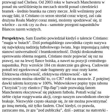
przewagi nad Chelsea. Od 2003 roku w barwach Manchesteru w
ponad stu sześćdziesięciu meczach strzelił ponad czterdzieści
bramek - średnio bramka na cztery mecze. Jeśli weźmiemy pod
uwagę fakt, iż Cristiano co sezon strzelał coraz więcej, zaś cała
drużyna Realu Madryt coraz mniej, możemy spodziewać się, iż
wkrótce - za rok czy za dwa - samotnie przegoni napastników
Blancos razem wziętych.
Perspektywy.
Sam Eusebio powiedział kiedyś o talencie Cristiano:
"magia w butach". Dziś portugalskiego zawodnika często nazywa
się największą nadzieją futbolowego świata. Jego imponującą zaletę
stanowi uniwersalność i bramkostrzelność. Dzięki doskonałemu
operowaniu obiema nogami, Cristiano może pojawiać się raz na
prawej, raz na lewej flance boiska, a nawet na pozycji centralnego
napastnika. Przy wzroście 184 cm skutecznie gra głową. Cudownie
potrafi też egzekwować stałe fragmenty gry oraz rzuty karne.
Efektowna efektywność, efektywna efektowność - tak w
streszczeniu można określić to, co CR7 robi na murawie. Z potężnej
dawki talentu korzysta w 100%. Widowiskowe popisy typu rabona
("krzyżak") czy elastico ("flip-flap") stale pozwalają fanom
Manchesteru ekscytować się pięknem futbolu. Potrafi wziąć na
siebie ciężar rozgrywania akcji, czego naszym zawodnikom obecnie
brakuje. Niezwykle często okazuje się, że nie można powstrzymać
go inną metodą, niż tylko faulem. Choć kiedyś, co prawda,
zarzucano mu, że gra "pod publiczkę", dziś - patrząc na statystyki -