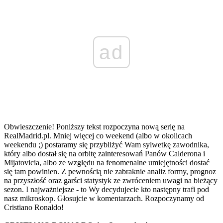
ad
Obwieszczenie! Poniższy tekst rozpoczyna nową serię na
RealMadrid.pl. Mniej więcej co weekend (albo w okolicach
weekendu ;) postaramy się przybliżyć Wam sylwetkę zawodnika,
który albo dostał się na orbitę zainteresowań Panów Calderona i
Mijatovicia, albo ze względu na fenomenalne umiejętności dostać
się tam powinien. Z pewnością nie zabraknie analiz formy, prognoz
na przyszłość oraz garści statystyk ze zwróceniem uwagi na bieżący
sezon. I najważniejsze - to Wy decydujecie kto następny trafi pod
nasz mikroskop. Głosujcie w komentarzach. Rozpoczynamy od
Cristiano Ronaldo!