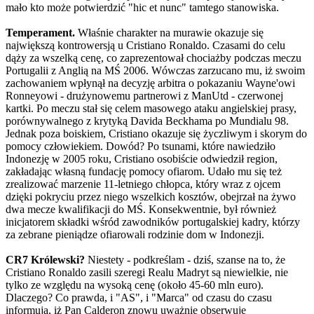
mało kto może potwierdzić "hic et nunc" tamtego stanowiska.
Temperament.
Właśnie charakter na murawie okazuje się
największą kontrowersją u Cristiano Ronaldo. Czasami do celu
dąży za wszelką cenę, co zaprezentował chociażby podczas meczu
Portugalii z Anglią na MŚ 2006. Wówczas zarzucano mu, iż swoim
zachowaniem wpłynął na decyzję arbitra o pokazaniu Wayne'owi
Ronneyowi - drużynowemu partnerowi z ManUtd - czerwonej
kartki. Po meczu stał się celem masowego ataku angielskiej prasy,
porównywalnego z krytyką Davida Beckhama po Mundialu 98.
Jednak poza boiskiem, Cristiano okazuje się życzliwym i skorym do
pomocy człowiekiem. Dowód? Po tsunami, które nawiedziło
Indonezję w 2005 roku, Cristiano osobiście odwiedził region,
zakładając własną fundację pomocy ofiarom. Udało mu się też
zrealizować marzenie 11-letniego chłopca, który wraz z ojcem
dzięki pokryciu przez niego wszelkich kosztów, obejrzał na żywo
dwa mecze kwalifikacji do MŚ. Konsekwentnie, był również
inicjatorem składki wśród zawodników portugalskiej kadry, którzy
za zebrane pieniądze ofiarowali rodzinie dom w Indonezji.
CR7 Królewski?
Niestety - podkreślam - dziś, szanse na to, że
Cristiano Ronaldo zasili szeregi Realu Madryt są niewielkie, nie
tylko ze względu na wysoką cenę (około 45-60 mln euro).
Dlaczego? Co prawda, i "AS", i "Marca" od czasu do czasu
informują, iż Pan Calderon znowu uważnie obserwuje