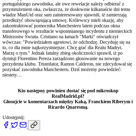
portugalskiego zawodnika, ale owe rewelacje należy odbierać z
przymrużeniem oka, zwłaszcza, że dosłownie kilkanaście dni temu
władze ManUtd oraz sam zainteresowany ujawnili, iż zamierzają
przedłużyć obowiązującą umowę. Królewscy mieli okazję, aby
zakontraktować pomocnika Manchesteru latem podczas okna
transferowego w rezultacie wspomnianego incydentu z niemieckich
Mistrzostw Świata. Cristiano na łamach "Marki" oświadczył
wówczas: "Powiedziałem agentowi, że odchodzę. Decyduję się na
to, co dla mnie najkorzystniejsze. Chcę grać dla Realu Madryt.
Marzę o tym." Jednak fatalny zbieg okoliczności sprawił, iż po
dymisji Florentino Pereza zarządzono głosowanie na nowego
prezydenta klubu. Triumfator, Ramon Calderon, nie zdecydował się
pozyskać zawodnika Manchesteru. Dziś możemy powiedzieć:
niestety…
Kto następny powinien dostać się pod mikroskop
RealMadrid.pl?
Głosujcie w komentarzach między Kaką, Franckiem Riberym i
Ricardo Quaresmą.
Udostępnij: