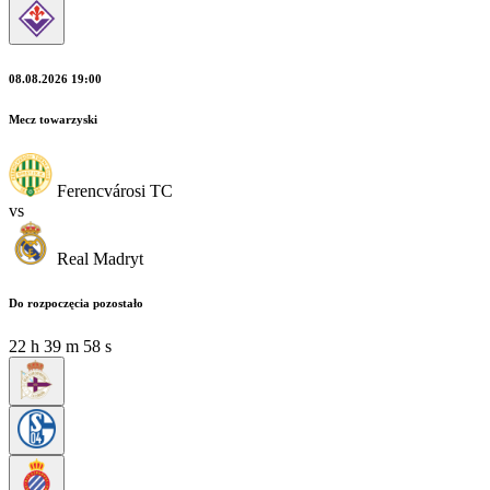
08.08.2026 19:00
Mecz towarzyski
Ferencvárosi TC
vs
Real Madryt
Do rozpoczęcia pozostało
22
h
39
m
57
s