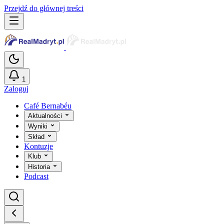
Przejdź do głównej treści
1
Zaloguj
Café Bernabéu
Aktualności
Wyniki
Skład
Kontuzje
Klub
Historia
Podcast