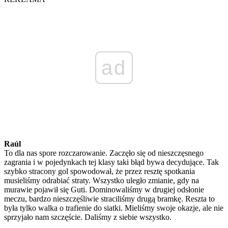
ad
Raúl
To dla nas spore rozczarowanie. Zaczęło się od nieszczęsnego
zagrania i w pojedynkach tej klasy taki błąd bywa decydujące. Tak
szybko stracony gol spowodował, że przez resztę spotkania
musieliśmy odrabiać straty. Wszystko uległo zmianie, gdy na
murawie pojawił się Guti. Dominowaliśmy w drugiej odsłonie
meczu, bardzo nieszczęśliwie straciliśmy drugą bramkę. Reszta to
była tylko walka o trafienie do siatki. Mieliśmy swoje okazje, ale nie
sprzyjało nam szczęście. Daliśmy z siebie wszystko.