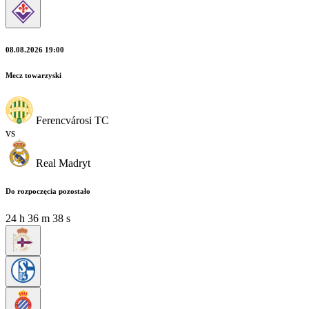
08.08.2026 19:00
Mecz towarzyski
Ferencvárosi TC
vs
Real Madryt
Do rozpoczęcia pozostało
24
h
36
m
38
s