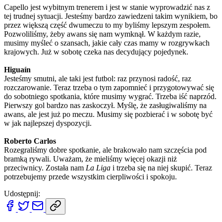
Capello jest wybitnym trenerem i jest w stanie wyprowadzić nas z
tej trudnej sytuacji. Jesteśmy bardzo zawiedzeni takim wynikiem, bo
przez większą część dwumeczu to my byliśmy lepszym zespołem.
Pozwoliliśmy, żeby awans się nam wymknął. W każdym razie,
musimy myśleć o szansach, jakie cały czas mamy w rozgrywkach
krajowych. Już w sobotę czeka nas decydujący pojedynek.
Higuaín
Jesteśmy smutni, ale taki jest futbol: raz przynosi radość, raz
rozczarowanie. Teraz trzeba o tym zapomnieć i przygotowywać się
do sobotniego spotkania, które musimy wygrać. Trzeba iść naprzód.
Pierwszy gol bardzo nas zaskoczył. Myślę, że zasługiwaliśmy na
awans, ale jest już po meczu. Musimy się pozbierać i w sobotę być
w jak najlepszej dyspozycji.
Roberto Carlos
Rozegraliśmy dobre spotkanie, ale brakowało nam szczęścia pod
bramką rywali. Uważam, że mieliśmy więcej okazji niż
przeciwnicy. Została nam
La Liga
i trzeba się na niej skupić. Teraz
potrzebujemy przede wszystkim cierpliwości i spokoju.
Udostępnij: