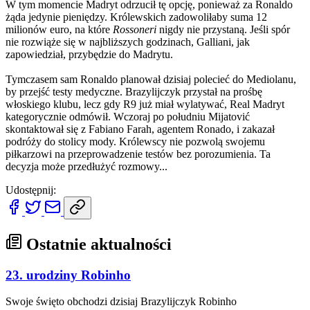
W tym momencie Madryt odrzucił tę opcję, ponieważ za Ronaldo
żąda jedynie pieniędzy. Królewskich zadowoliłaby suma 12
milionów euro, na które
Rossoneri
nigdy nie przystaną. Jeśli spór
nie rozwiąże się w najbliższych godzinach, Galliani, jak
zapowiedział, przybędzie do Madrytu.
Tymczasem sam Ronaldo planował dzisiaj polecieć do Mediolanu,
by przejść testy medyczne. Brazylijczyk przystał na prośbę
włoskiego klubu, lecz gdy R9 już miał wylatywać, Real Madryt
kategorycznie odmówił. Wczoraj po południu Mijatović
skontaktował się z Fabiano Farah, agentem Ronado, i zakazał
podróży do stolicy mody. Królewscy nie pozwolą swojemu
piłkarzowi na przeprowadzenie testów bez porozumienia. Ta
decyzja może przedłużyć rozmowy...
Udostępnij:
Ostatnie aktualności
23. urodziny Robinho
Swoje święto obchodzi dzisiaj Brazylijczyk Robinho