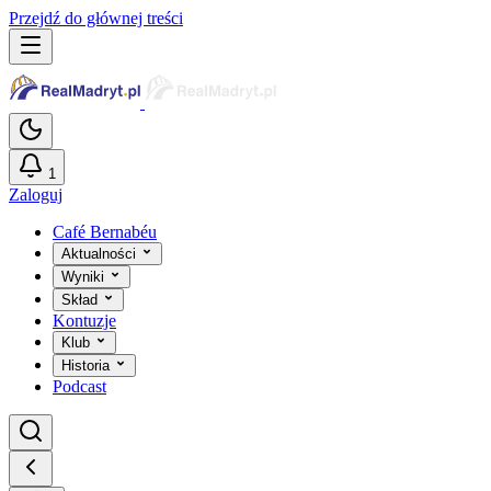
Przejdź do głównej treści
1
Zaloguj
Café Bernabéu
Aktualności
Wyniki
Skład
Kontuzje
Klub
Historia
Podcast