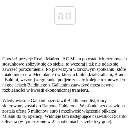
ad
Chociaż pozycje Realu Madryt i AC Milan po ostatnich rozmowach
stosunkowo zbliżyły się do siebie, to wczoraj i tak nie udało się
zawrzeć porozumienia. Po pierwszym wtorkowym spotkaniu, które
miało miejsce w Mediolanie i w którym brali udział Galliani, Braida
i Baldini, wczorajszego ranka podjęte zostały kolejne rozmowy. Po
negocjacjach Baldiniego z Gallianim zauważyć moża pewne
rozbieżności w kwestii ekonomicznej transferu.
Wtedy właśnie Galliani pozostawił Baldiniemu list, który
skierowany został do Ramona Calderona. W piśmie przedstawiona
została oferta 5 milionów euro i możliwość włączenia piłkarza
Milanu do tej operacji. Widnieje tam następujące nazwisko: Ricardo
Oliveira (w tym sezonie w 25 spotkaniach strzelił trzy gole).