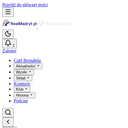
Przejdź do głównej treści
1
Zaloguj
Café Bernabéu
Aktualności
Wyniki
Skład
Kontuzje
Klub
Historia
Podcast