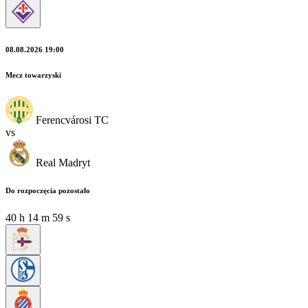
08.08.2026 19:00
Mecz towarzyski
Ferencvárosi TC
vs
Real Madryt
Do rozpoczęcia pozostało
40
h
14
m
59
s