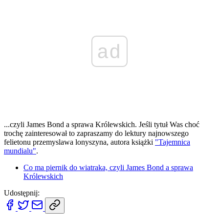
ad
...czyli James Bond a sprawa Królewskich. Jeśli tytuł Was choć
trochę zainteresował to zapraszamy do lektury najnowszego
felietonu przemyslawa lonyszyna, autora książki
"Tajemnica
mundialu"
.
Co ma piernik do wiatraka, czyli James Bond a sprawa
Królewskich
Udostępnij: