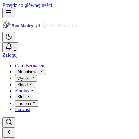
Przejdź do głównej treści
1
Zaloguj
Café Bernabéu
Aktualności
Wyniki
Skład
Kontuzje
Klub
Historia
Podcast