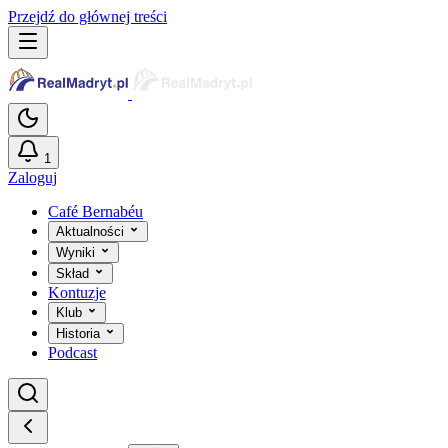
Przejdź do głównej treści
1
Zaloguj
Café Bernabéu
Aktualności
Wyniki
Skład
Kontuzje
Klub
Historia
Podcast