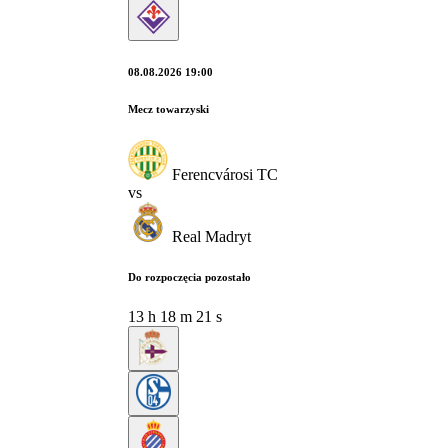
08.08.2026 19:00
Mecz towarzyski
Ferencvárosi TC
vs
Real Madryt
Do rozpoczęcia pozostało
13
h
18
m
21
s