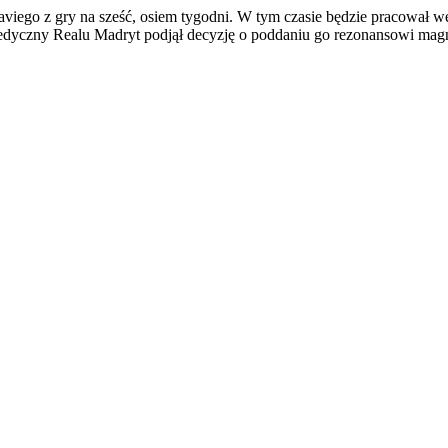
iego z gry na sześć, osiem tygodni. W tym czasie będzie pracował wedł
 medyczny Realu Madryt podjął decyzję o poddaniu go rezonansowi mag