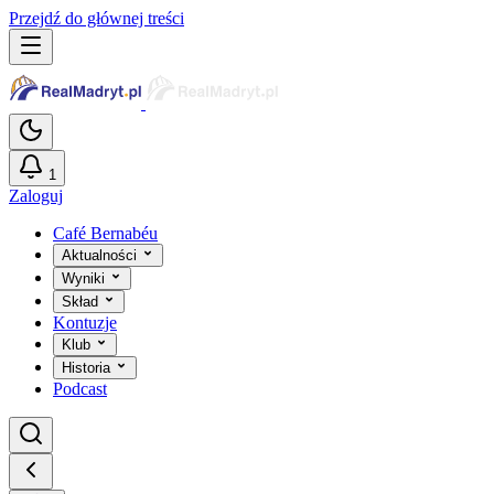
Przejdź do głównej treści
1
Zaloguj
Café Bernabéu
Aktualności
Wyniki
Skład
Kontuzje
Klub
Historia
Podcast