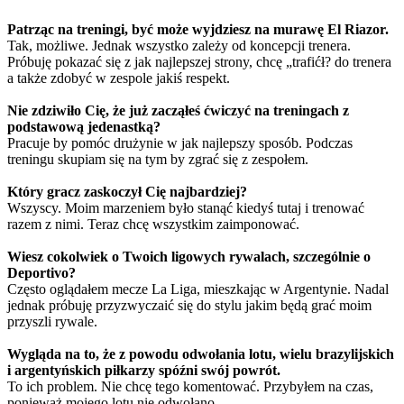
Patrząc na treningi, być może wyjdziesz na murawę El Riazor.
Tak, możliwe. Jednak wszystko zależy od koncepcji trenera.
Próbuję pokazać się z jak najlepszej strony, chcę „trafićł? do trenera
a także zdobyć w zespole jakiś respekt.
Nie zdziwiło Cię, że już zacząłeś ćwiczyć na treningach z
podstawową jedenastką?
Pracuje by pomóc drużynie w jak najlepszy sposób. Podczas
treningu skupiam się na tym by zgrać się z zespołem.
Który gracz zaskoczył Cię najbardziej?
Wszyscy. Moim marzeniem było stanąć kiedyś tutaj i trenować
razem z nimi. Teraz chcę wszystkim zaimponować.
Wiesz cokolwiek o Twoich ligowych rywalach, szczególnie o
Deportivo?
Często oglądałem mecze La Liga, mieszkając w Argentynie. Nadal
jednak próbuję przyzwyczaić się do stylu jakim będą grać moim
przyszli rywale.
Wygląda na to, że z powodu odwołania lotu, wielu brazylijskich
i argentyńskich piłkarzy spóźni swój powrót.
To ich problem. Nie chcę tego komentować. Przybyłem na czas,
ponieważ mojego lotu nie odwołano.