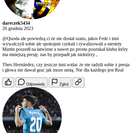
dareczek5434
26 grudnia 2023
@Quoda
ale powiedzą ci że nie dostał szans, jakos Fede i inni
wywalczyli sobie ale spokojnie czekali i rywalizowali a niestety
Martin poszedł na łatwizne a nawet po prostu poszukał klubu który
ma mniejszą presję. nas by przepadł jak niektórzy ,
Theo Hernández, czy jeszcze inni widac że nie radzili sobie z presja
i głowa nie dawał grac jak moze umią. Nie dla każdego jest Real
Odpowiedz
Zgłoś