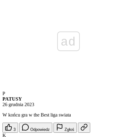
ad
P
PATUSY
26 grudnia 2023
W końcu gra w the Best liga swiata
3
Odpowiedz
Zgłoś
K