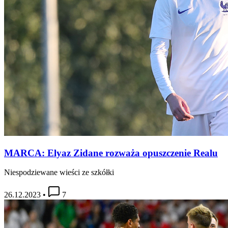
MARCA: Elyaz Zidane rozważa opuszczenie Realu
Niespodziewane wieści ze szkółki
26.12.2023
•
7