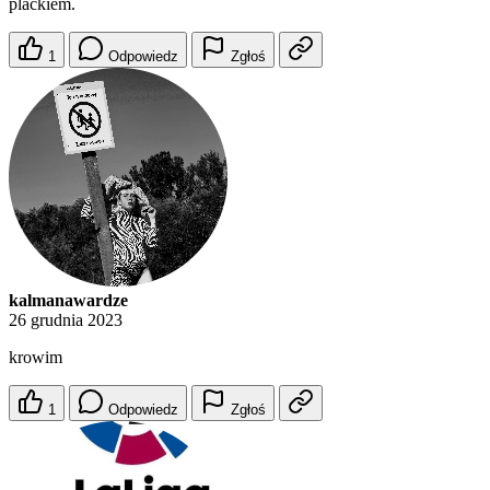
plackiem.
1
Odpowiedz
Zgłoś
kalmanawardze
26 grudnia 2023
krowim
1
Odpowiedz
Zgłoś