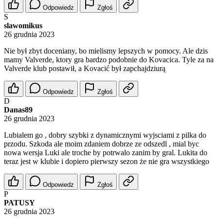
Odpowiedz
Zgłoś
S
slawomikus
26 grudnia 2023
Nie był zbyt doceniany, bo mielismy lepszych w pomocy. Ale dzis
mamy Valverde, ktory gra bardzo podobnie do Kovacica. Tyle za na
Valverde klub postawił, a Kovacić był zapchajdziurą
Odpowiedz
Zgłoś
D
Danas89
26 grudnia 2023
Lubialem go , dobry szybki z dynamicznymi wyjsciami z pilka do
przodu. Szkoda ale moim zdaniem dobrze ze odszedl , mial byc
nowa wersja Luki ale troche by potrwalo zanim by gral. Lukita do
teraz jest w klubie i dopiero pierwszy sezon że nie gra wszystkiego
Odpowiedz
Zgłoś
P
PATUSY
26 grudnia 2023