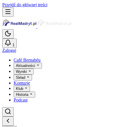
Przejdź do głównej treści
1
Zaloguj
Café Bernabéu
Aktualności
Wyniki
Skład
Kontuzje
Klub
Historia
Podcast