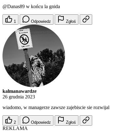
@Danas89
w końcu la gnida
1
Odpowiedz
Zgłoś
kalmanawardze
26 grudnia 2023
wiadomo, w managerze zawsze zajebiscie sie rozwijal
2
Odpowiedz
Zgłoś
REKLAMA