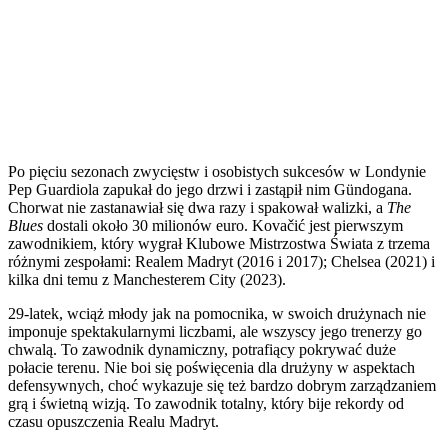
Po pięciu sezonach zwycięstw i osobistych sukcesów w Londynie
Pep Guardiola zapukał do jego drzwi i zastąpił nim Gündogana.
Chorwat nie zastanawiał się dwa razy i spakował walizki, a
The
Blues
dostali około 30 milionów euro. Kovačić jest pierwszym
zawodnikiem, który wygrał Klubowe Mistrzostwa Świata z trzema
różnymi zespołami: Realem Madryt (2016 i 2017); Chelsea (2021) i
kilka dni temu z Manchesterem City (2023).
29-latek, wciąż młody jak na pomocnika, w swoich drużynach nie
imponuje spektakularnymi liczbami, ale wszyscy jego trenerzy go
chwalą. To zawodnik dynamiczny, potrafiący pokrywać duże
połacie terenu. Nie boi się poświęcenia dla drużyny w aspektach
defensywnych, choć wykazuje się też bardzo dobrym zarządzaniem
grą i świetną wizją. To zawodnik totalny, który bije rekordy od
czasu opuszczenia Realu Madryt.