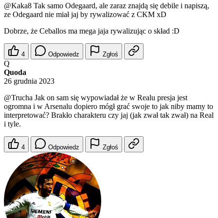
@Kaka8
Tak samo Odegaard, ale zaraz znajdą się debile i napiszą,
ze Odegaard nie miał jaj by rywalizować z CKM xD
Dobrze, że Ceballos ma mega jaja rywalizując o skład :D
4
Odpowiedz
Zgłoś
Q
Quoda
26 grudnia 2023
@Trucha
Jak on sam się wypowiadał że w Realu presja jest
ogromna i w Arsenalu dopiero mógł grać swoje to jak niby mamy to
interpretować? Brakło charakteru czy jaj (jak zwał tak zwał) na Real
i tyle.
4
Odpowiedz
Zgłoś