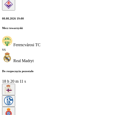
08.08.2026 19:00
Mecz towarzyski
Ferencvárosi TC
vs
Real Madryt
Do rozpoczęcia pozostało
18
h
20
m
09
s