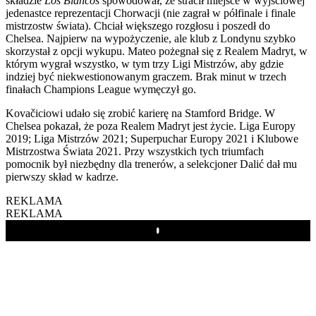
składzie
Los Blancos
spowodował, że stracił miejsce w wyjściowej
jedenastce reprezentacji Chorwacji (nie zagrał w półfinale i finale
mistrzostw świata). Chciał większego rozgłosu i poszedł do
Chelsea. Najpierw na wypożyczenie, ale klub z Londynu szybko
skorzystał z opcji wykupu. Mateo pożegnał się z Realem Madryt, w
którym wygrał wszystko, w tym trzy Ligi Mistrzów, aby gdzie
indziej być niekwestionowanym graczem. Brak minut w trzech
finałach Champions League wymęczył go.
Kovačiciowi udało się zrobić karierę na Stamford Bridge. W
Chelsea pokazał, że poza Realem Madryt jest życie. Liga Europy
2019; Liga Mistrzów 2021; Superpuchar Europy 2021 i Klubowe
Mistrzostwa Świata 2021. Przy wszystkich tych triumfach
pomocnik był niezbędny dla trenerów, a selekcjoner Dalić dał mu
pierwszy skład w kadrze.
REKLAMA
REKLAMA
Play