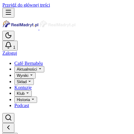
Przejdź do głównej treści
1
Zaloguj
Café Bernabéu
Aktualności
Wyniki
Skład
Kontuzje
Klub
Historia
Podcast