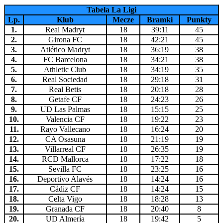
Tabela La Ligi
Lp.
Klub
Mecze
Bramki
Punkty
1.
Real Madryt
18
39:11
45
2.
Girona FC
18
42:21
45
3.
Atlético Madryt
18
36:19
38
4.
FC Barcelona
18
34:21
38
5.
Athletic Club
18
34:19
35
6.
Real Sociedad
18
29:18
31
7.
Real Betis
18
20:18
28
8.
Getafe CF
18
24:23
26
9.
UD Las Palmas
18
15:15
25
10.
Valencia CF
18
19:22
23
11.
Rayo Vallecano
18
16:24
20
12.
CA Osasuna
18
21:19
19
13.
Villarreal CF
18
26:35
19
14.
RCD Mallorca
18
17:22
18
15.
Sevilla FC
18
23:25
16
16.
Deportivo Alavés
18
14:24
16
17.
Cádiz CF
18
14:24
15
18.
Celta Vigo
18
18:28
13
19.
Granada CF
18
20:40
8
20.
UD Almería
18
19:42
5