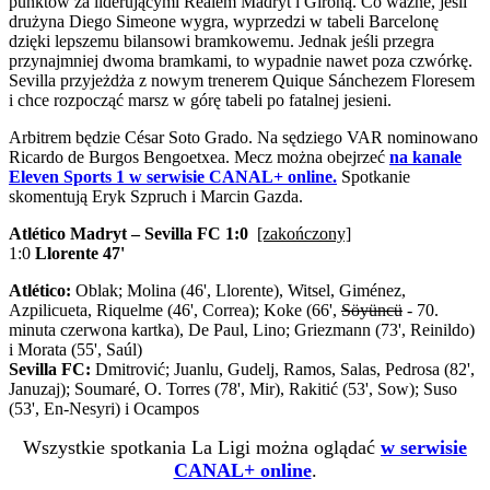
punktów za liderującymi Realem Madryt i Gironą. Co ważne, jeśli
drużyna Diego Simeone wygra, wyprzedzi w tabeli Barcelonę
dzięki lepszemu bilansowi bramkowemu. Jednak jeśli przegra
przynajmniej dwoma bramkami, to wypadnie nawet poza czwórkę.
Sevilla przyjeżdża z nowym trenerem Quique Sánchezem Floresem
i chce rozpocząć marsz w górę tabeli po fatalnej jesieni.
Arbitrem będzie César Soto Grado. Na sędziego VAR nominowano
Ricardo de Burgos Bengoetxea. Mecz można obejrzeć
na kanale
Eleven Sports 1 w serwisie CANAL+ online.
Spotkanie
skomentują Eryk Szpruch i Marcin Gazda.
Atlético Madryt – Sevilla FC 1:0
[zakończony]
1:0
Llorente 47'
Atlético:
Oblak; Molina (46', Llorente), Witsel, Giménez,
Azpilicueta, Riquelme (46', Correa); Koke (66',
Söyüncü
- 70.
minuta czerwona kartka), De Paul, Lino; Griezmann (73', Reinildo)
i Morata (55', Saúl)
Sevilla FC:
Dmitrović; Juanlu, Gudelj, Ramos, Salas, Pedrosa (82',
Januzaj); Soumaré, O. Torres (78', Mir), Rakitić (53', Sow); Suso
(53', En-Nesyri) i Ocampos
Wszystkie spotkania La Ligi można oglądać
w serwisie
CANAL+ online
.