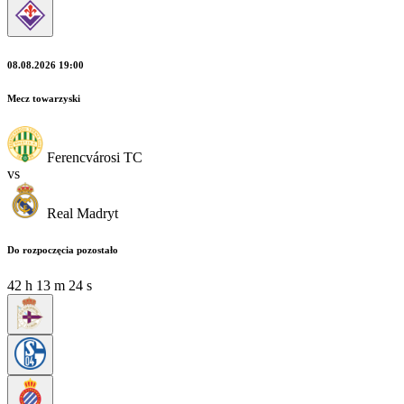
08.08.2026 19:00
Mecz towarzyski
Ferencvárosi TC
vs
Real Madryt
Do rozpoczęcia pozostało
42
h
13
m
22
s