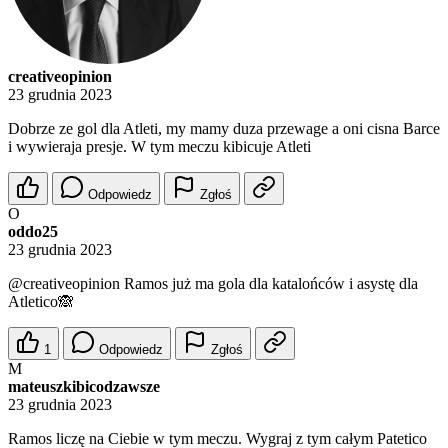
creativeopinion
23 grudnia 2023
Dobrze ze gol dla Atleti, my mamy duza przewage a oni cisna Barce
i wywieraja presje. W tym meczu kibicuje Atleti
Odpowiedz
Zgłoś
O
oddo25
23 grudnia 2023
@creativeopinion
Ramos już ma gola dla katalońców i asystę dla
Atletico🙈
1
Odpowiedz
Zgłoś
M
mateuszkibicodzawsze
23 grudnia 2023
Ramos liczę na Ciebie w tym meczu. Wygraj z tym całym Patetico