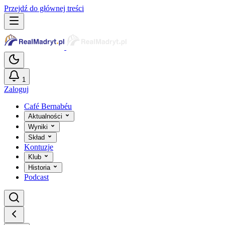
Przejdź do głównej treści
1
Zaloguj
Café Bernabéu
Aktualności
Wyniki
Skład
Kontuzje
Klub
Historia
Podcast