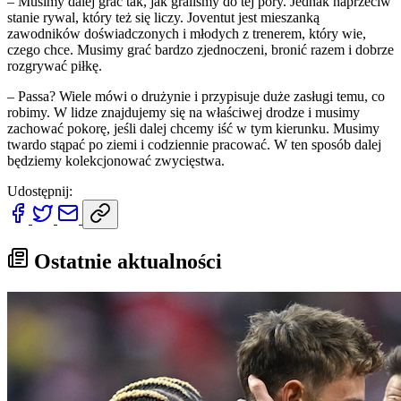
– Musimy dalej grać tak, jak graliśmy do tej pory. Jednak naprzeciw
stanie rywal, który też się liczy. Joventut jest mieszanką
zawodników doświadczonych i młodych z trenerem, który wie,
czego chce. Musimy grać bardzo zjednoczeni, bronić razem i dobrze
rozgrywać piłkę.
– Passa? Wiele mówi o drużynie i przypisuje duże zasługi temu, co
robimy. W lidze znajdujemy się na właściwej drodze i musimy
zachować pokorę, jeśli dalej chcemy iść w tym kierunku. Musimy
twardo stąpać po ziemi i codziennie pracować. W ten sposób dalej
będziemy kolekcjonować zwycięstwa.
Udostępnij:
Ostatnie aktualności