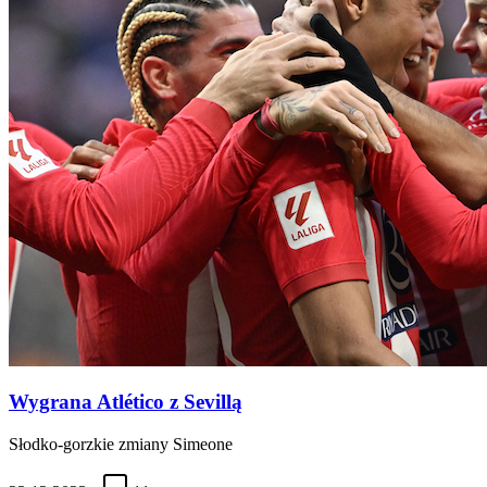
Wygrana Atlético z Sevillą
Słodko-gorzkie zmiany Simeone