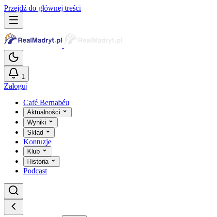
Przejdź do głównej treści
1
Zaloguj
Café Bernabéu
Aktualności
Wyniki
Skład
Kontuzje
Klub
Historia
Podcast