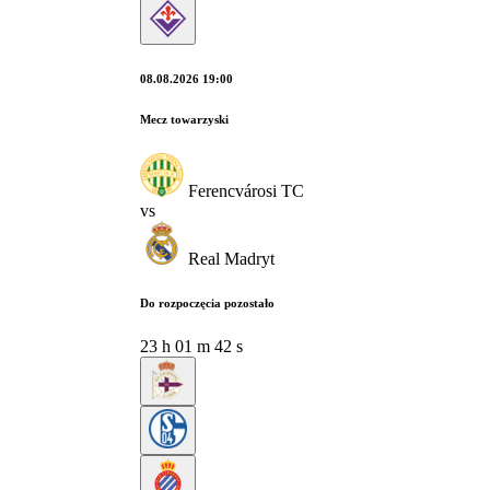
08.08.2026 19:00
Mecz towarzyski
Ferencvárosi TC
vs
Real Madryt
Do rozpoczęcia pozostało
23
h
01
m
41
s