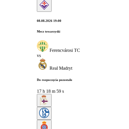
08.08.2026 19:00
Mecz towarzyski
Ferencvárosi TC
vs
Real Madryt
Do rozpoczęcia pozostało
17
h
18
m
57
s