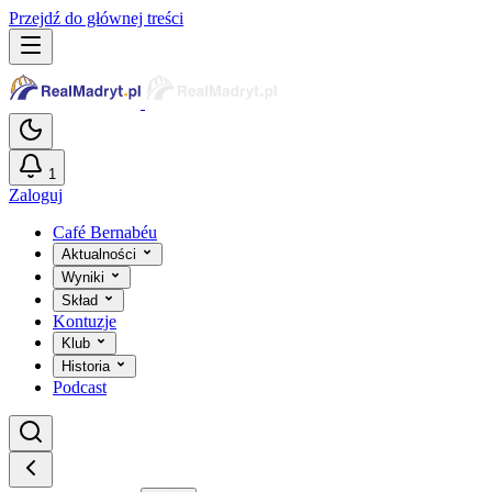
Przejdź do głównej treści
1
Zaloguj
Café Bernabéu
Aktualności
Wyniki
Skład
Kontuzje
Klub
Historia
Podcast