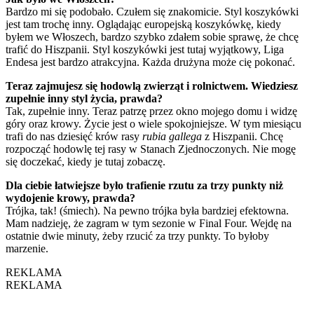
Bardzo mi się podobało. Czułem się znakomicie. Styl koszykówki
jest tam trochę inny. Oglądając europejską koszykówkę, kiedy
byłem we Włoszech, bardzo szybko zdałem sobie sprawę, że chcę
trafić do Hiszpanii. Styl koszykówki jest tutaj wyjątkowy, Liga
Endesa jest bardzo atrakcyjna. Każda drużyna może cię pokonać.
Teraz zajmujesz się hodowlą zwierząt i rolnictwem. Wiedziesz
zupełnie inny styl życia, prawda?
Tak, zupełnie inny. Teraz patrzę przez okno mojego domu i widzę
góry oraz krowy. Życie jest o wiele spokojniejsze. W tym miesiącu
trafi do nas dziesięć krów rasy
rubia gallega
z Hiszpanii. Chcę
rozpocząć hodowlę tej rasy w Stanach Zjednoczonych. Nie mogę
się doczekać, kiedy je tutaj zobaczę.
Dla ciebie łatwiejsze było trafienie rzutu za trzy punkty niż
wydojenie krowy, prawda?
Trójka, tak! (śmiech). Na pewno trójka była bardziej efektowna.
Mam nadzieję, że zagram w tym sezonie w Final Four. Wejdę na
ostatnie dwie minuty, żeby rzucić za trzy punkty. To byłoby
marzenie.
REKLAMA
REKLAMA