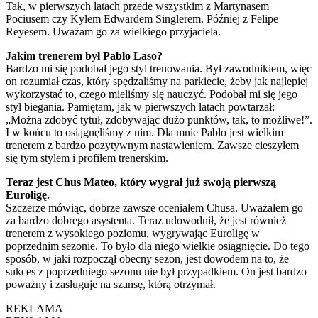
Tak, w pierwszych latach przede wszystkim z Martynasem
Pociusem czy Kylem Edwardem Singlerem. Później z Felipe
Reyesem. Uważam go za wielkiego przyjaciela.
Jakim trenerem był Pablo Laso?
Bardzo mi się podobał jego styl trenowania. Był zawodnikiem, więc
on rozumiał czas, który spędzaliśmy na parkiecie, żeby jak najlepiej
wykorzystać to, czego mieliśmy się nauczyć. Podobał mi się jego
styl biegania. Pamiętam, jak w pierwszych latach powtarzał:
„Można zdobyć tytuł, zdobywając dużo punktów, tak, to możliwe!”.
I w końcu to osiągnęliśmy z nim. Dla mnie Pablo jest wielkim
trenerem z bardzo pozytywnym nastawieniem. Zawsze cieszyłem
się tym stylem i profilem trenerskim.
Teraz jest Chus Mateo, który wygrał już swoją pierwszą
Euroligę.
Szczerze mówiąc, dobrze zawsze oceniałem Chusa. Uważałem go
za bardzo dobrego asystenta. Teraz udowodnił, że jest również
trenerem z wysokiego poziomu, wygrywając Euroligę w
poprzednim sezonie. To było dla niego wielkie osiągnięcie. Do tego
sposób, w jaki rozpoczął obecny sezon, jest dowodem na to, że
sukces z poprzedniego sezonu nie był przypadkiem. On jest bardzo
poważny i zasługuje na szansę, którą otrzymał.
REKLAMA