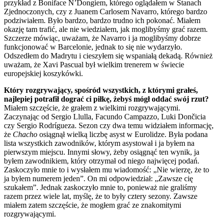
przykład z Boniface N’Dongiem, którego oglądałem w Stanach
Zjednoczonych, czy z Juanem Carlosem Navarro, którego bardzo
podziwiałem. Było bardzo, bardzo trudno ich pokonać. Miałem
okazję tam trafić, ale nie wiedziałem, jak moglibyśmy grać razem.
Szczerze mówiąc, uważam, że Navarro i ja moglibyśmy dobrze
funkcjonować w Barcelonie, jednak to się nie wydarzyło.
Odszedłem do Madrytu i cieszyłem się wspaniałą dekadą. Również
uważam, że Xavi Pascual był wielkim trenerem w świecie
europejskiej koszykówki.
Który rozgrywający, spośród wszystkich, z którymi grałeś,
najlepiej potrafił dograć ci piłkę, żebyś mógł oddać swój rzut?
Miałem szczęście, że grałem z wielkimi rozgrywającymi.
Zaczynając od Sergio Llulla, Facundo Campazzo, Luki Dončicia
czy Sergio Rodrígueza. Sezon czy dwa temu widziałem informację,
że
Chacho
osiągnął wielką liczbę asyst w Eurolidze. Była podana
lista wszystkich zawodników, którym asystował i ja byłem na
pierwszym miejscu. Innymi słowy, żeby osiągnąć ten wynik, ja
byłem zawodnikiem, który otrzymał od niego najwięcej podań.
Zaskoczyło mnie to i wysłałem mu wiadomość: „Nie wierzę, że to
ja byłem numerem jeden”. On mi odpowiedział: „Zawsze cię
szukałem”. Jednak zaskoczyło mnie to, ponieważ nie graliśmy
razem przez wiele lat, myślę, że to były cztery sezony. Zawsze
miałem zatem szczęście, że mogłem grać ze znakomitymi
rozgrywającymi.