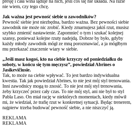
presję i cała wina ląduje na nich, jeśli coś się nie układa. Na razie
nie wiem, czy tego chcę.
Jak ważna jest pewność siebie u zawodników?
Pewność siebie jest niezbędna, bardzo ważna. Bez pewności siebie
zawodnik nie może nic zrobić. Kiedy zmarnujesz jakiś rzut, musisz
szybko zmienić nastawienie. Zapomnieć o tym i szukać kolejnej
szansy, ponieważ kolejne rzuty nadejdą. Dobrze by było, gdyby
każdy młody zawodnik mógł ze mną porozmawiać, a ja mógłbym
mu przekazać znaczenie wiary w siebie.
„Jeśli masz kogoś, kto na ciebie krzyczy od poniedziałku do
soboty, w końcu się tym męczysz”, powiedział Abrines o
Jasikevičiusie.
Tak, to może na ciebie wpływać. To jest bardzo indywidualna
kwestia. Tak jak powiedział Abrines, to nie jest mój styl trenowania.
Inni zawodnicy mogą to znosić. To nie jest mój styl trenowania,
żeby krzyczeć przez cały czas. To nie mój styl, ani nie był to styl
Pabla Laso. On miał rację w niektórych momentach, kiedy mówił
mi, że wiedział, że trafię rzut w konkretnej sytuacji. Będąc trenerem,
najpierw trzeba budować pewność siebie, a nie niszczyć ją.
REKLAMA
REKLAMA