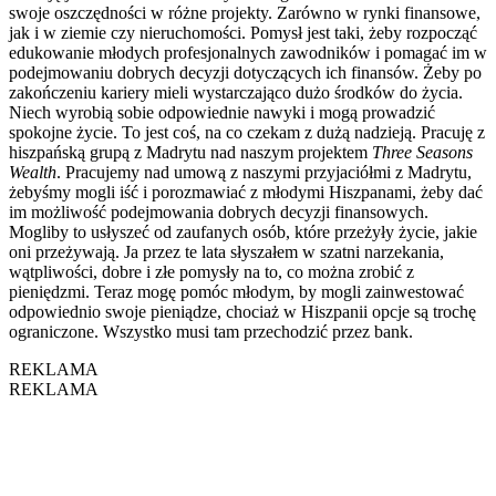
swoje oszczędności w różne projekty. Zarówno w rynki finansowe,
jak i w ziemie czy nieruchomości. Pomysł jest taki, żeby rozpocząć
edukowanie młodych profesjonalnych zawodników i pomagać im w
podejmowaniu dobrych decyzji dotyczących ich finansów. Żeby po
zakończeniu kariery mieli wystarczająco dużo środków do życia.
Niech wyrobią sobie odpowiednie nawyki i mogą prowadzić
spokojne życie. To jest coś, na co czekam z dużą nadzieją. Pracuję z
hiszpańską grupą z Madrytu nad naszym projektem
Three Seasons
Wealth
. Pracujemy nad umową z naszymi przyjaciółmi z Madrytu,
żebyśmy mogli iść i porozmawiać z młodymi Hiszpanami, żeby dać
im możliwość podejmowania dobrych decyzji finansowych.
Mogliby to usłyszeć od zaufanych osób, które przeżyły życie, jakie
oni przeżywają. Ja przez te lata słyszałem w szatni narzekania,
wątpliwości, dobre i złe pomysły na to, co można zrobić z
pieniędzmi. Teraz mogę pomóc młodym, by mogli zainwestować
odpowiednio swoje pieniądze, chociaż w Hiszpanii opcje są trochę
ograniczone. Wszystko musi tam przechodzić przez bank.
REKLAMA
REKLAMA