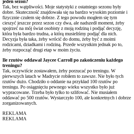
jeden sezon?
Tak, bez wątpliwości. Moje statystyki z ostatniego sezonu były
dobre. Skuteczność znajdowała się na bardzo wysokim poziomie i
fizycznie czułem się dobrze. Z tego powodu mogłem się tym
cieszyć jeszcze przez sezon czy dwa, ale nadszedł moment, żeby
spojrzeć na mój świat osobisty z moją rodziną i podjąć decyzję,
która była bardzo trudna, a którą musieliśmy podjąć dla nich.
Decyzja była taka, żeby wrócić do domu, żeby być z moimi
rodzicami, dziadkami i rodziną. Przede wszystkim jednak po to,
żeby rozpocząć drugi etap w moim życiu.
Ile rzutów oddawał Jaycee Carroll po zakończeniu każdego
treningu?
Tak, oczywiście zostawałem, żeby porzucać po treningu. W
pierwszych latach w Madrycie robiłem to zawsze. Nie było tych
rzutów dużo. Chodziło o oddanie na przykład 100 rzutów po
treningu. Po osiągnięciu pewnego wieku wszystko było już
wypracowane. Trzeba było tylko to szlifować. Nie musiałem
oddawać po 500 rzutów. Wystarczyło 100, ale konkretnych i dobrze
zorganizowanych.
REKLAMA
REKLAMA