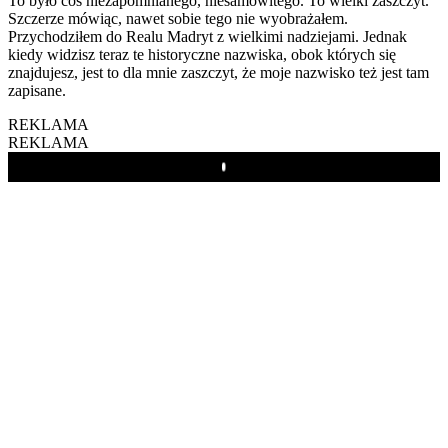
To było coś niezapomnianego, niesamowitego. To wielki zaszczyt.
Szczerze mówiąc, nawet sobie tego nie wyobrażałem.
Przychodziłem do Realu Madryt z wielkimi nadziejami. Jednak
kiedy widzisz teraz te historyczne nazwiska, obok których się
znajdujesz, jest to dla mnie zaszczyt, że moje nazwisko też jest tam
zapisane.
REKLAMA
REKLAMA
Play