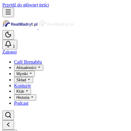
Przejdź do głównej treści
1
Zaloguj
Café Bernabéu
Aktualności
Wyniki
Skład
Kontuzje
Klub
Historia
Podcast