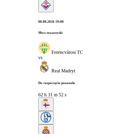
08.08.2026 19:00
Mecz towarzyski
Ferencvárosi TC
vs
Real Madryt
Do rozpoczęcia pozostało
62
h
31
m
51
s