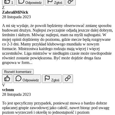
1
Odpowiedz
Zgłoś
Z
ZabraliMiNick
28 listopada 2023
A mi się wydaje, że powoli będziemy obserwować zmianę sposobu
budowani drużyn. Najlepsi zwyczajnie odjadą jeszcze dalej dobrym,
średnim i słabym. Mówiąc najlepsi, mam na myśli najbogatsi. W
mojej opinii dojdziemy do poziomu, gdzie mecze będą rozgrywane
co 2-3 dni. Mamy przykład klubowego mundialu w nowym
formacie. Mistrzostwa każdego rodzaju mają więcej i więcej
uczestników. Liga mistrzów w niedługim czasie może rawdopodnie
również zostanie powiększona. Być może dojdzie druga faza
grupowa w form...
Rozwiń komentarz
Odpowiedz
Zgłoś
V
vcbnm
28 listopada 2023
To jest specyficzny przypadek, ponieważ mowa o bardzo dobrze
opłacanej grupie zawodowej jako całość, nawet biorąc pod uwagę
poziom wyrzeczeń i określę to jednostajność i poziom