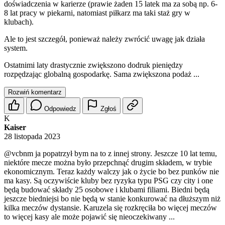
doświadczenia w karierze (prawie żaden 15 latek ma za sobą np. 6-
8 lat pracy w piekarni, natomiast piłkarz ma taki staż gry w
klubach).
Ale to jest szczegół, ponieważ należy zwrócić uwagę jak działa
system.
Ostatnimi laty drastycznie zwiększono dodruk pieniędzy
rozpędzając globalną gospodarkę. Sama zwiększona podaż ...
Rozwiń komentarz
Odpowiedz
Zgłoś
K
Kaiser
28 listopada 2023
@vcbnm
ja popatrzył bym na to z innej strony. Jeszcze 10 lat temu,
niektóre mecze można było przepchnąć drugim składem, w trybie
ekonomicznym. Teraz każdy walczy jak o życie bo bez punków nie
ma kasy. Są oczywiście kluby bez ryzyka typu PSG czy city i one
będą budować składy 25 osobowe i klubami filiami. Biedni będą
jeszcze biedniejsi bo nie będą w stanie konkurować na dłuższym niż
kilka meczów dystansie. Karuzela się rozkręciła bo więcej meczów
to więcej kasy ale może pojawić się nieoczekiwany ...