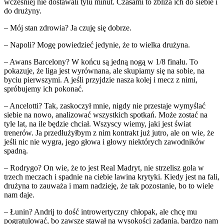
wcześniej nie dostawali tylu minut. Czasami to zbliża ich do siebie i
do drużyny.
– Mój stan zdrowia? Ja czuję się dobrze.
– Napoli? Mogę powiedzieć jedynie, że to wielka drużyna.
– Awans Barcelony? W końcu są jedną nogą w 1/8 finału. To
pokazuje, że liga jest wyrównana, ale skupiamy się na sobie, na
byciu pierwszymi. A jeśli przyjdzie nasza kolej i mecz z nimi,
spróbujemy ich pokonać.
– Ancelotti? Tak, zaskoczył mnie, nigdy nie przestaje wymyślać
siebie na nowo, analizować wszystkich spotkań. Może zostać na
tyle lat, na ile będzie chciał. Wszyscy wiemy, jaki jest świat
trenerów. Ja przedłużyłbym z nim kontrakt już jutro, ale on wie, że
jeśli nic nie wygra, jego głowa i głowy niektórych zawodników
spadną.
– Rodrygo? On wie, że to jest Real Madryt, nie strzelisz gola w
trzech meczach i spadnie na ciebie lawina krytyki. Kiedy jest na fali,
drużyna to zauważa i mam nadzieję, że tak pozostanie, bo to wiele
nam daje.
– Łunin? Andrij to dość introwertyczny chłopak, ale chcę mu
pogratulować, bo zawsze stawał na wysokości zadania, bardzo nam