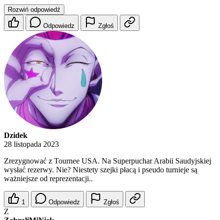
Rozwiń odpowiedź
Odpowiedz
Zgłoś
Dzidek
28 listopada 2023
Zrezygnować z Tournee USA. Na Superpuchar Arabii Saudyjskiej
wysłać rezerwy. Nie? Niestety szejki płacą i pseudo turnieje są
ważniejsze od reprezentacji..
1
Odpowiedz
Zgłoś
Z