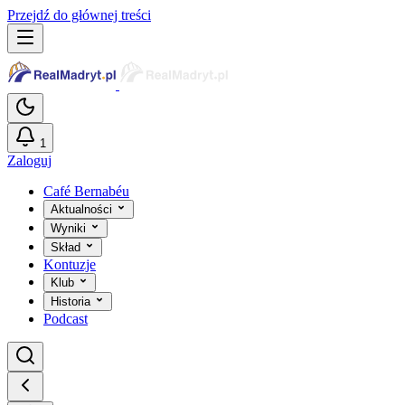
Przejdź do głównej treści
1
Zaloguj
Café Bernabéu
Aktualności
Wyniki
Skład
Kontuzje
Klub
Historia
Podcast