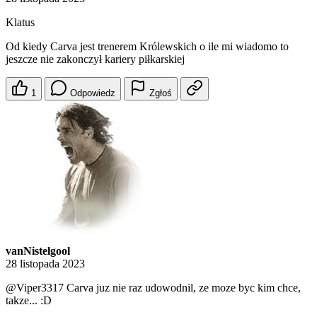
Klatus
Od kiedy Carva jest trenerem Królewskich o ile mi wiadomo to
jeszcze nie zakonczył kariery piłkarskiej
1
Odpowiedz
Zgłoś
vanNistelgool
28 listopada 2023
@Viper3317
Carva juz nie raz udowodnil, ze moze byc kim chce,
takze... :D