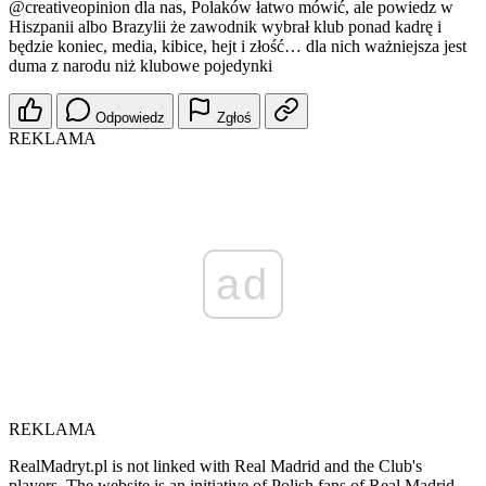
@creativeopinion
dla nas, Polaków łatwo mówić, ale powiedz w
Hiszpanii albo Brazylii że zawodnik wybrał klub ponad kadrę i
będzie koniec, media, kibice, hejt i złość… dla nich ważniejsza jest
duma z narodu niż klubowe pojedynki
Odpowiedz
Zgłoś
REKLAMA
ad
REKLAMA
RealMadryt.pl is not linked with Real Madrid and the Club's
players. The website is an initiative of Polish fans of Real Madrid.