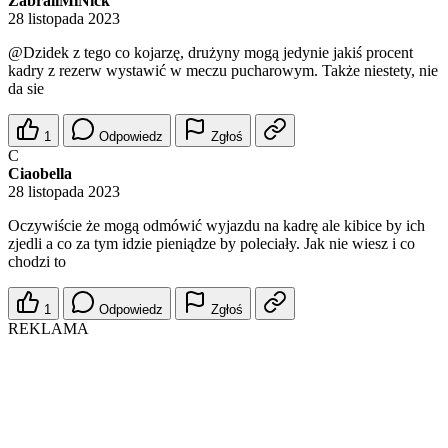
ZabraliMiNick
28 listopada 2023
@Dzidek
z tego co kojarzę, drużyny mogą jedynie jakiś procent
kadry z rezerw wystawić w meczu pucharowym. Także niestety, nie
da sie
1
Odpowiedz
Zgłoś
C
Ciaobella
28 listopada 2023
Oczywiście że mogą odmówić wyjazdu na kadrę ale kibice by ich
zjedli a co za tym idzie pieniądze by poleciały. Jak nie wiesz i co
chodzi to
1
Odpowiedz
Zgłoś
REKLAMA