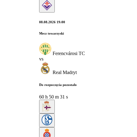
08.08.2026 19:00
Mecz towarzyski
Ferencvárosi TC
vs
Real Madryt
Do rozpoczęcia pozostało
60
h
50
m
30
s