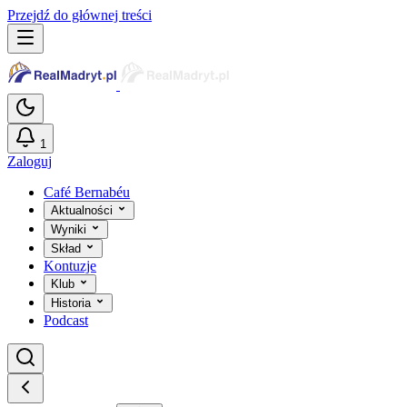
Przejdź do głównej treści
1
Zaloguj
Café Bernabéu
Aktualności
Wyniki
Skład
Kontuzje
Klub
Historia
Podcast