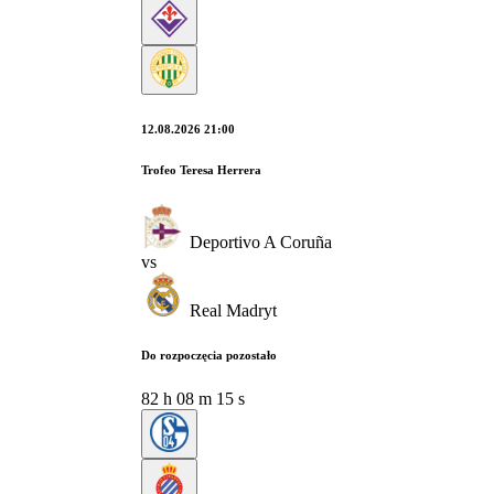
12.08.2026 21:00
Trofeo Teresa Herrera
Deportivo A Coruña
vs
Real Madryt
Do rozpoczęcia pozostało
82
h
08
m
14
s