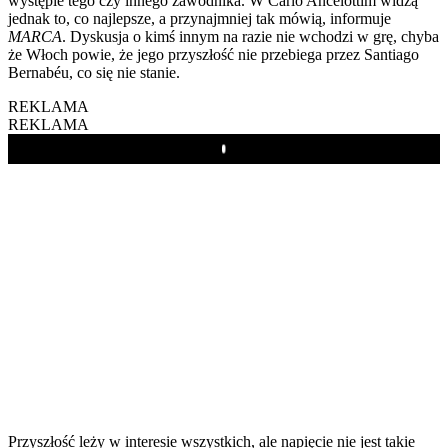
występie tego czy innego zawodnika. W Carlo Ancelottim widzą
jednak to, co najlepsze, a przynajmniej tak mówią, informuje
MARCA
. Dyskusja o kimś innym na razie nie wchodzi w grę, chyba
że Włoch powie, że jego przyszłość nie przebiega przez Santiago
Bernabéu, co się nie stanie.
REKLAMA
REKLAMA
Play
Przyszłość leży w interesie wszystkich, ale napięcie nie jest takie