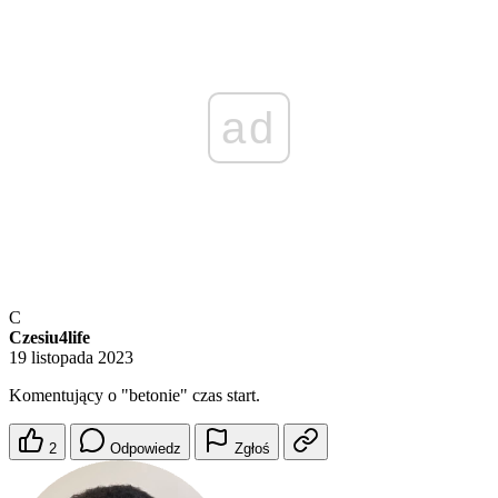
ad
C
Czesiu4life
19 listopada 2023
Komentujący o "betonie" czas start.
2
Odpowiedz
Zgłoś