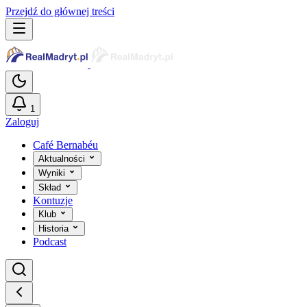
Przejdź do głównej treści
1
Zaloguj
Café Bernabéu
Aktualności
Wyniki
Skład
Kontuzje
Klub
Historia
Podcast