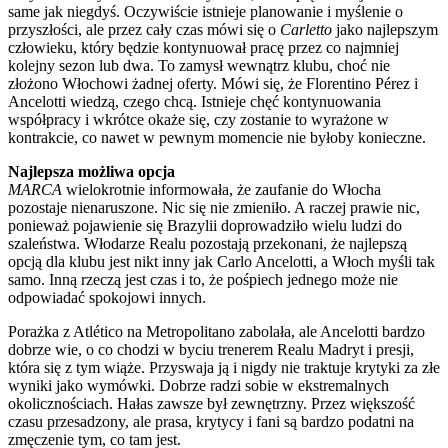
same jak niegdyś. Oczywiście istnieje planowanie i myślenie o
przyszłości, ale przez cały czas mówi się o
Carletto
jako najlepszym
człowieku, który będzie kontynuował pracę przez co najmniej
kolejny sezon lub dwa. To zamysł wewnątrz klubu, choć nie
złożono Włochowi żadnej oferty. Mówi się, że Florentino Pérez i
Ancelotti wiedzą, czego chcą. Istnieje chęć kontynuowania
współpracy i wkrótce okaże się, czy zostanie to wyrażone w
kontrakcie, co nawet w pewnym momencie nie byłoby konieczne.
Najlepsza możliwa opcja
MARCA
wielokrotnie informowała, że zaufanie do Włocha
pozostaje nienaruszone. Nic się nie zmieniło. A raczej prawie nic,
ponieważ pojawienie się Brazylii doprowadziło wielu ludzi do
szaleństwa. Włodarze Realu pozostają przekonani, że najlepszą
opcją dla klubu jest nikt inny jak Carlo Ancelotti, a Włoch myśli tak
samo. Inną rzeczą jest czas i to, że pośpiech jednego może nie
odpowiadać spokojowi innych.
Porażka z Atlético na Metropolitano zabolała, ale Ancelotti bardzo
dobrze wie, o co chodzi w byciu trenerem Realu Madryt i presji,
która się z tym wiąże. Przyswaja ją i nigdy nie traktuje krytyki za złe
wyniki jako wymówki. Dobrze radzi sobie w ekstremalnych
okolicznościach. Hałas zawsze był zewnętrzny. Przez większość
czasu przesadzony, ale prasa, krytycy i fani są bardzo podatni na
zmęczenie tym, co tam jest.