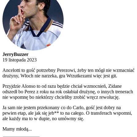
JerryBuzzer
19 listopada 2023
Ancelotti to gość potrzebny Perezowi, żeby ten mógł nie wzmacniać
drużyny, Włoch nie narzeka, gra Wrzutkezami więc jest git.
Przyjdzie Alonso to od razu będzie chciał wzmocnień, Zidane
odszedł bo Perez z roku na rok osłabiał drużynę, o innych trenerach
nie wspomnę bo niektórzy chcieliby zrobić wręcz rewolucję.
Ja sam nie jestem przekonany co do Carlo, gość jest dobry na
pewien etap, ale jak się jeb** to na całego. O transferach wspomni,
ale każdy ma to w dupie, no umówmy się.
Mamy młodą...