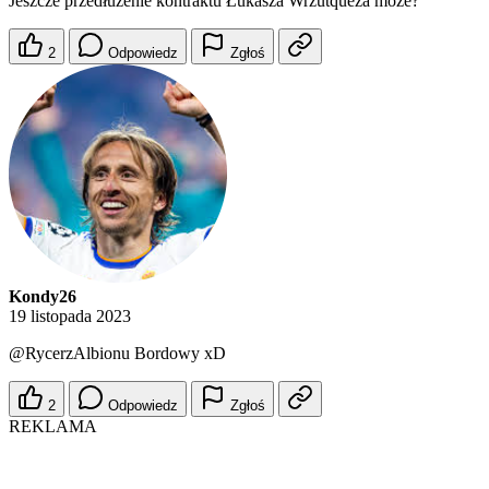
Jeszcze przedłużenie kontraktu Łukasza Wrzutqueza może?
2
Odpowiedz
Zgłoś
Kondy26
19 listopada 2023
@RycerzAlbionu
Bordowy xD
2
Odpowiedz
Zgłoś
REKLAMA