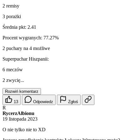
2 remisy
3 porażki
Średnia pkt: 2.41
Procent wygranych: 77.27%
2 puchary na 4 możliwe
Superpuchar Hiszpanii:
6 meczów
2 zwycię...
Rozwiń komentarz
13
Odpowiedz
Zgłoś
R
RycerzAlbionu
19 listopada 2023
O nie tylko nie to XD