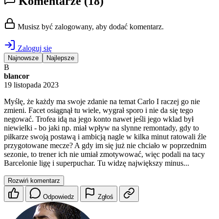
Komentarze
(18)
Musisz być zalogowany, aby dodać komentarz.
Zaloguj się
Najnowsze
Najlepsze
B
blancor
19 listopada 2023
Myślę, że każdy ma swoje zdanie na temat Carlo I raczej go nie
zmieni. Facet osiągnął tu wiele, wygrał sporo i nie da się tego
negować. Trofea idą na jego konto nawet jeśli jego wklad był
niewielki - bo jaki np. miał wpływ na slynne remontady, gdy to
piłkarze swoją postawą i ambicją nagle w kilka minut ratowali źle
przygotowane mecze? A gdy im się już nie chciało w poprzednim
sezonie, to trener ich nie umiał zmotywować, więc podali na tacy
Barcelonie ligę i superpuchar. Tu widzę największy minus...
Rozwiń komentarz
Odpowiedz
Zgłoś