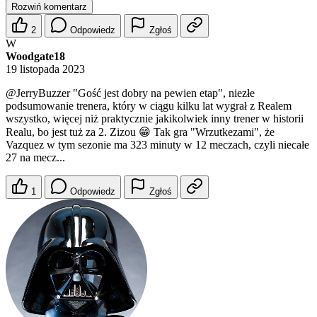
Rozwiń komentarz
2
Odpowiedz
Zgłoś
W
Woodgate18
19 listopada 2023
@JerryBuzzer
"Gość jest dobry na pewien etap", niezłe
podsumowanie trenera, który w ciągu kilku lat wygrał z Realem
wszystko, więcej niż praktycznie jakikolwiek inny trener w historii
Realu, bo jest tuż za 2. Zizou 😁 Tak gra "Wrzutkezami", że
Vazquez w tym sezonie ma 323 minuty w 12 meczach, czyli niecałe
27 na mecz...
1
Odpowiedz
Zgłoś