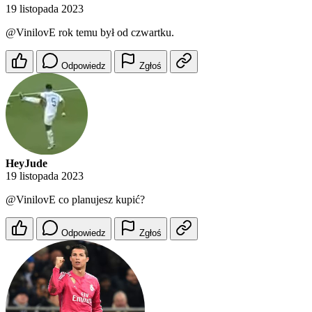
19 listopada 2023
@VinilovE
rok temu był od czwartku.
Odpowiedz
Zgłoś
HeyJude
19 listopada 2023
@VinilovE
co planujesz kupić?
Odpowiedz
Zgłoś