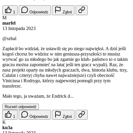
1
Odpowiedz
Zgłoś
M
marfel
13 listopada 2023
@szbal
Zapłacił bo widział, że ustawili się po niego najwięksi. A dziś jeśli
kogoś chcesz bo widzisz w nim geniusza-przyszłości to musisz
wyrwać go za młodego bo jak zgarnie go klub- państwo to o takim
graczu można zapomnieć na lata( jeśli ten gracz wypali). Raz, że
nasz projekt oparty na młodych graczach, dwa, historia klubu, trzy,
Calafat i cztery( chyba nawet najważniejsze) czyli obecność
Viniciusa i Rodrygo, którzy najpewniej pomogli przy tym
transferze.
Mało tego, ja uważam, że Endrick d...
Rozwiń odpowiedź
1
Odpowiedz
Zgłoś
K
ku3a
13 listopada 2023