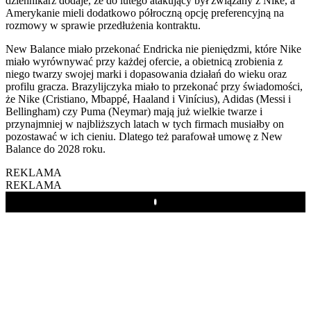
dziennikarz dodaje, że do lutego atakujący był związany z Nike, a
Amerykanie mieli dodatkowo półroczną opcję preferencyjną na
rozmowy w sprawie przedłużenia kontraktu.
New Balance miało przekonać Endricka nie pieniędzmi, które Nike
miało wyrównywać przy każdej ofercie, a obietnicą zrobienia z
niego twarzy swojej marki i dopasowania działań do wieku oraz
profilu gracza. Brazylijczyka miało to przekonać przy świadomości,
że Nike (Cristiano, Mbappé, Haaland i Vinícius), Adidas (Messi i
Bellingham) czy Puma (Neymar) mają już wielkie twarze i
przynajmniej w najbliższych latach w tych firmach musiałby on
pozostawać w ich cieniu. Dlatego też parafował umowę z New
Balance do 2028 roku.
REKLAMA
REKLAMA
Play