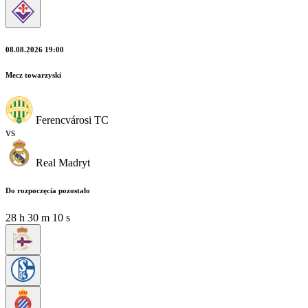
08.08.2026 19:00
Mecz towarzyski
Ferencvárosi TC
vs
Real Madryt
Do rozpoczęcia pozostało
28
h
30
m
08
s