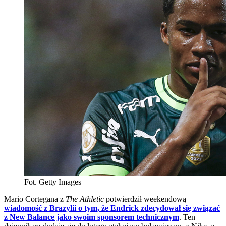
Fot. Getty Images
Mario Cortegana z
The Athletic
potwierdził weekendową
wiadomość z Brazylii o tym, że Endrick zdecydował się związać
z New Balance jako swoim sponsorem technicznym
. Ten