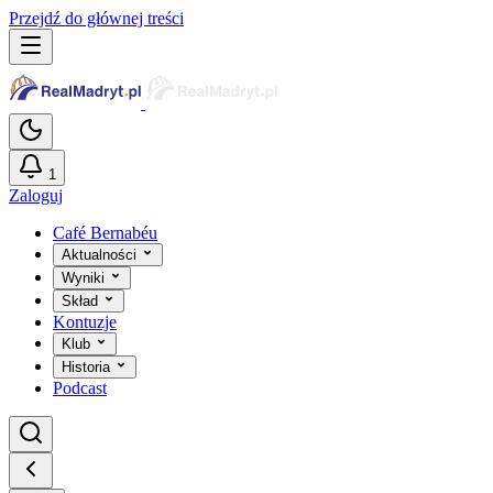
Przejdź do głównej treści
1
Zaloguj
Café Bernabéu
Aktualności
Wyniki
Skład
Kontuzje
Klub
Historia
Podcast