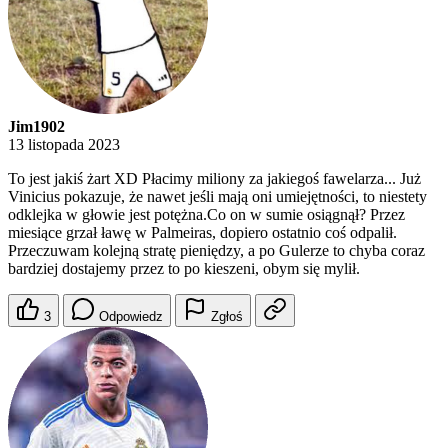
Jim1902
13 listopada 2023
To jest jakiś żart XD Płacimy miliony za jakiegoś fawelarza... Już
Vinicius pokazuje, że nawet jeśli mają oni umiejętności, to niestety
odklejka w głowie jest potężna.Co on w sumie osiągnął? Przez
miesiące grzał ławę w Palmeiras, dopiero ostatnio coś odpalił.
Przeczuwam kolejną stratę pieniędzy, a po Gulerze to chyba coraz
bardziej dostajemy przez to po kieszeni, obym się mylił.
3
Odpowiedz
Zgłoś