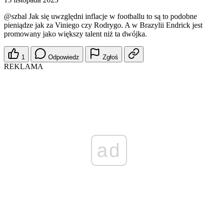
@szbal
Jak się uwzględni inflacje w footballu to są to podobne
pieniądze jak za Viniego czy Rodrygo. A w Brazylii Endrick jest
promowany jako większy talent niż ta dwójka.
1
Odpowiedz
Zgłoś
REKLAMA
ad