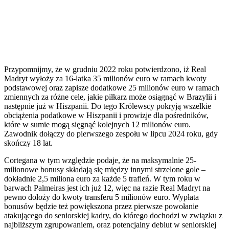
Przypomnijmy, że w grudniu 2022 roku potwierdzono, iż Real
Madryt wyłoży za 16-latka 35 milionów euro w ramach kwoty
podstawowej oraz zapisze dodatkowe 25 milionów euro w ramach
zmiennych za różne cele, jakie piłkarz może osiągnąć w Brazylii i
następnie już w Hiszpanii. Do tego Królewscy pokryją wszelkie
obciążenia podatkowe w Hiszpanii i prowizje dla pośredników,
które w sumie mogą sięgnąć kolejnych 12 milionów euro.
Zawodnik dołączy do pierwszego zespołu w lipcu 2024 roku, gdy
skończy 18 lat.
Cortegana w tym względzie podaje, że na maksymalnie 25-
milionowe bonusy składają się między innymi strzelone gole –
dokładnie 2,5 miliona euro za każde 5 trafień. W tym roku w
barwach Palmeiras jest ich już 12, więc na razie Real Madryt na
pewno dołoży do kwoty transferu 5 milionów euro. Wypłata
bonusów będzie też powiększona przez pierwsze powołanie
atakującego do seniorskiej kadry, do którego dochodzi w związku z
najbliższym zgrupowaniem, oraz potencjalny debiut w seniorskiej