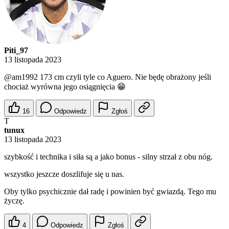
Piti_97
13 listopada 2023
@am1992
173 cm czyli tyle co Aguero. Nie będę obrażony jeśli
chociaż wyrówna jego osiągnięcia 😁
16
Odpowiedz
Zgłoś
T
tunux
13 listopada 2023
szybkość i technika i siła są a jako bonus - silny strzał z obu nóg.
wszystko jeszcze doszlifuje się u nas.
Oby tylko psychicznie dał radę i powinien być gwiazdą. Tego mu
życzę.
4
Odpowiedz
Zgłoś