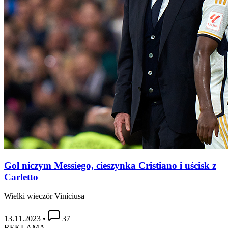
Gol niczym Messiego, cieszynka Cristiano i uścisk z
Carletto
Wielki wieczór Viníciusa
13.11.2023
•
37
REKLAMA