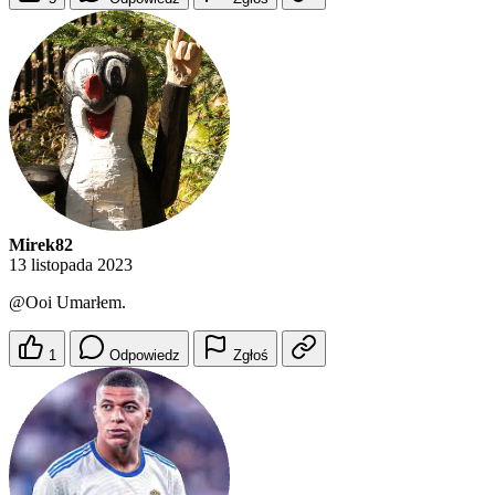
Mirek82
13 listopada 2023
@Ooi
Umarłem.
1
Odpowiedz
Zgłoś