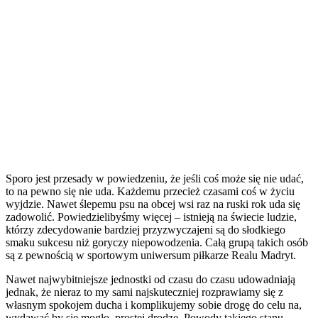
Sporo jest przesady w powiedzeniu, że jeśli coś może się nie udać,
to na pewno się nie uda. Każdemu przecież czasami coś w życiu
wyjdzie. Nawet ślepemu psu na obcej wsi raz na ruski rok uda się
zadowolić. Powiedzielibyśmy więcej – istnieją na świecie ludzie,
którzy zdecydowanie bardziej przyzwyczajeni są do słodkiego
smaku sukcesu niż goryczy niepowodzenia. Całą grupą takich osób
są z pewnością w sportowym uniwersum piłkarze Realu Madryt.
Nawet najwybitniejsze jednostki od czasu do czasu udowadniają
jednak, że nieraz to my sami najskuteczniej rozprawiamy się z
własnym spokojem ducha i komplikujemy sobie drogę do celu na,
wydawać by się mogło, prostej drodze. Powody takiego stanu