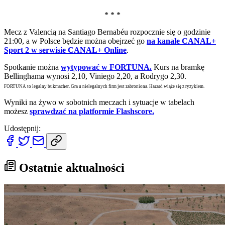
* * *
Mecz z Valencią na Santiago Bernabéu rozpocznie się o godzinie
21:00, a w Polsce będzie można obejrzeć go
na kanale CANAL+
Sport 2 w serwisie CANAL+ Online
.
Spotkanie można
wytypować w FORTUNA.
Kurs na bramkę
Bellinghama wynosi 2,10, Viniego 2,20, a Rodrygo 2,30.
FORTUNA to legalny bukmacher. Gra u nielegalnych firm jest zabroniona. Hazard wiąże się z ryzykiem.
Wyniki na żywo w sobotnich meczach i sytuacje w tabelach
możesz
sprawdzać na platformie Flashscore.
Udostępnij:
Ostatnie aktualności