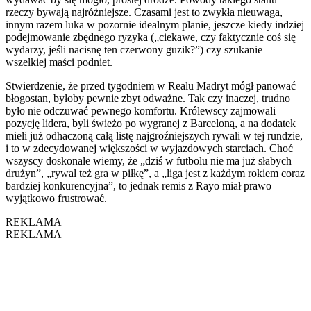
rzeczy bywają najróżniejsze. Czasami jest to zwykła nieuwaga,
innym razem luka w pozornie idealnym planie, jeszcze kiedy indziej
podejmowanie zbędnego ryzyka („ciekawe, czy faktycznie coś się
wydarzy, jeśli nacisnę ten czerwony guzik?”) czy szukanie
wszelkiej maści podniet.
Stwierdzenie, że przed tygodniem w Realu Madryt mógł panować
błogostan, byłoby pewnie zbyt odważne. Tak czy inaczej, trudno
było nie odczuwać pewnego komfortu. Królewscy zajmowali
pozycję lidera, byli świeżo po wygranej z Barceloną, a na dodatek
mieli już odhaczoną całą listę najgroźniejszych rywali w tej rundzie,
i to w zdecydowanej większości w wyjazdowych starciach. Choć
wszyscy doskonale wiemy, że „dziś w futbolu nie ma już słabych
drużyn”, „rywal też gra w piłkę”, a „liga jest z każdym rokiem coraz
bardziej konkurencyjna”, to jednak remis z Rayo miał prawo
wyjątkowo frustrować.
REKLAMA
REKLAMA