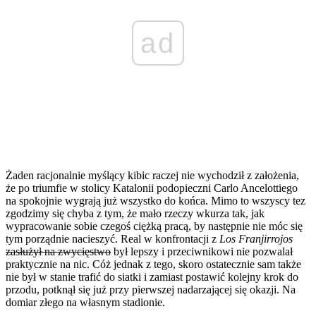
ad
Żaden racjonalnie myślący kibic raczej nie wychodził z założenia,
że po triumfie w stolicy Katalonii podopieczni Carlo Ancelottiego
na spokojnie wygrają już wszystko do końca. Mimo to wszyscy tez
zgodzimy się chyba z tym, że mało rzeczy wkurza tak, jak
wypracowanie sobie czegoś ciężką pracą, by następnie nie móc się
tym porządnie nacieszyć. Real w konfrontacji z
Los Franjirrojos
zasłużył na zwycięstwo
był lepszy i przeciwnikowi nie pozwalał
praktycznie na nic. Cóż jednak z tego, skoro ostatecznie sam także
nie był w stanie trafić do siatki i zamiast postawić kolejny krok do
przodu, potknął się już przy pierwszej nadarzającej się okazji. Na
domiar złego na własnym stadionie.