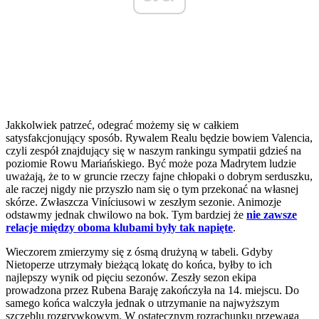
Jakkolwiek patrzeć, odegrać możemy się w całkiem
satysfakcjonujący sposób. Rywalem Realu będzie bowiem Valencia,
czyli zespół znajdujący się w naszym rankingu sympatii gdzieś na
poziomie Rowu Mariańskiego. Być może poza Madrytem ludzie
uważają, że to w gruncie rzeczy fajne chłopaki o dobrym serduszku,
ale raczej nigdy nie przyszło nam się o tym przekonać na własnej
skórze. Zwłaszcza Viníciusowi w zeszłym sezonie. Animozje
odstawmy jednak chwilowo na bok. Tym bardziej że
nie zawsze
relacje między oboma klubami były tak napięte
.
Wieczorem zmierzymy się z ósmą drużyną w tabeli. Gdyby
Nietoperze utrzymały bieżącą lokatę do końca, byłby to ich
najlepszy wynik od pięciu sezonów. Zeszły sezon ekipa
prowadzona przez Rubena Baraję zakończyła na 14. miejscu. Do
samego końca walczyła jednak o utrzymanie na najwyższym
szczeblu rozgrywkowym. W ostatecznym rozrachunku przewaga