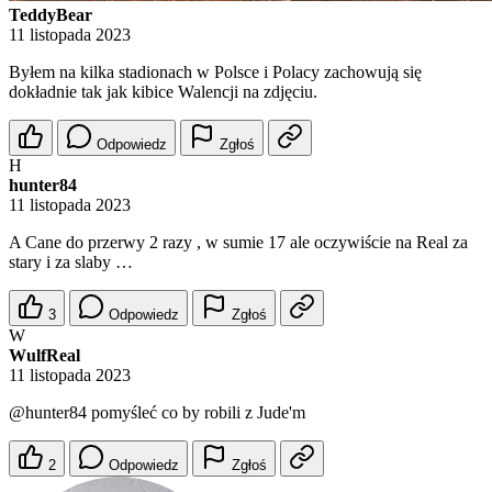
TeddyBear
11 listopada 2023
Byłem na kilka stadionach w Polsce i Polacy zachowują się
dokładnie tak jak kibice Walencji na zdjęciu.
Odpowiedz
Zgłoś
H
hunter84
11 listopada 2023
A Cane do przerwy 2 razy , w sumie 17 ale oczywiście na Real za
stary i za slaby …
3
Odpowiedz
Zgłoś
W
WulfReal
11 listopada 2023
@hunter84
pomyśleć co by robili z Jude'm
2
Odpowiedz
Zgłoś