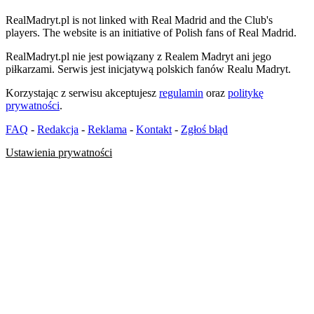
RealMadryt.pl is not linked with Real Madrid and the Club's
players. The website is an initiative of Polish fans of Real Madrid.
RealMadryt.pl nie jest powiązany z Realem Madryt ani jego
piłkarzami. Serwis jest inicjatywą polskich fanów Realu Madryt.
Korzystając z serwisu akceptujesz
regulamin
oraz
politykę
prywatności
.
FAQ
-
Redakcja
-
Reklama
-
Kontakt
-
Zgłoś błąd
Ustawienia prywatności