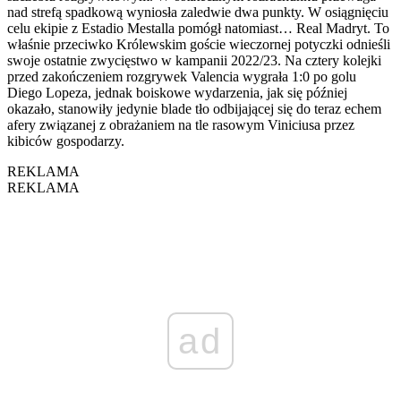
nad strefą spadkową wyniosła zaledwie dwa punkty. W osiągnięciu
celu ekipie z Estadio Mestalla pomógł natomiast… Real Madryt. To
właśnie przeciwko Królewskim goście wieczornej potyczki odnieśli
swoje ostatnie zwycięstwo w kampanii 2022/23. Na cztery kolejki
przed zakończeniem rozgrywek Valencia wygrała 1:0 po golu
Diego Lopeza, jednak boiskowe wydarzenia, jak się później
okazało, stanowiły jedynie blade tło odbijającej się do teraz echem
afery związanej z obrażaniem na tle rasowym Viniciusa przez
kibiców gospodarzy.
REKLAMA
REKLAMA
ad