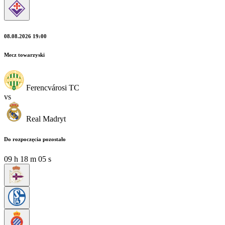
08.08.2026 19:00
Mecz towarzyski
Ferencvárosi TC
vs
Real Madryt
Do rozpoczęcia pozostało
09
h
18
m
03
s