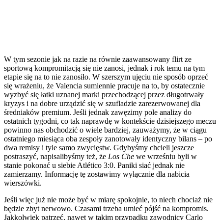
W tym sezonie jak na razie na równie zaawansowany flirt ze
sportową kompromitacją się nie zanosi, jednak i rok temu na tym
etapie się na to nie zanosiło. W szerszym ujęciu nie sposób oprzeć
się wrażeniu, że Valencia sumiennie pracuje na to, by ostatecznie
wyzbyć się łatki uznanej marki przechodzącej przez długotrwały
kryzys i na dobre urządzić się w szufladzie zarezerwowanej dla
średniaków premium. Jeśli jednak zawęzimy pole analizy do
ostatnich tygodni, co tak naprawdę w kontekście dzisiejszego meczu
powinno nas obchodzić o wiele bardziej, zauważymy, że w ciągu
ostatniego miesiąca oba zespoły zanotowały identyczny bilans – po
dwa remisy i tyle samo zwycięstw. Gdybyśmy chcieli jeszcze
postraszyć, napisalibyśmy też, że
Los Che
we wrześniu byli w
stanie pokonać u siebie Atlético 3:0. Paniki siać jednak nie
zamierzamy. Informację tę zostawimy wyłącznie dla nabicia
wierszówki.
Jeśli więc już nie może być w miarę spokojnie, to niech chociaż nie
będzie zbyt nerwowo. Czasami trzeba umieć pójść na kompromis.
Jakkolwiek patrzeć, nawet w takim przypadku zawodnicy Carlo