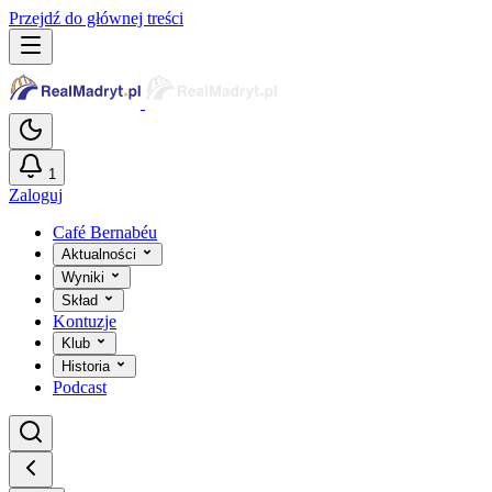
Przejdź do głównej treści
1
Zaloguj
Café Bernabéu
Aktualności
Wyniki
Skład
Kontuzje
Klub
Historia
Podcast