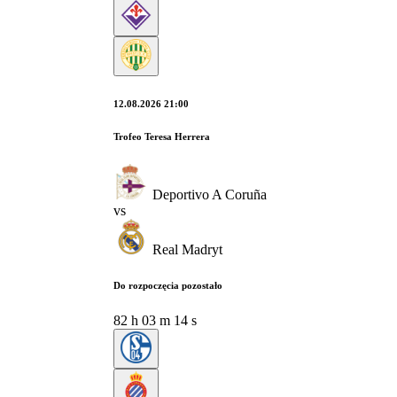
12.08.2026 21:00
Trofeo Teresa Herrera
Deportivo A Coruña
vs
Real Madryt
Do rozpoczęcia pozostało
82
h
03
m
13
s