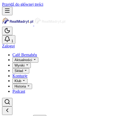
Przejdź do głównej treści
1
Zaloguj
Café Bernabéu
Aktualności
Wyniki
Skład
Kontuzje
Klub
Historia
Podcast