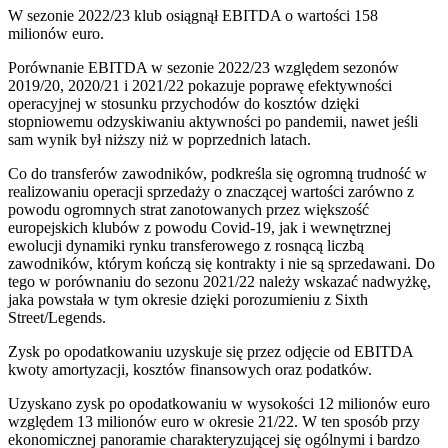
W sezonie 2022/23 klub osiągnął EBITDA o wartości 158
milionów euro.
Porównanie EBITDA w sezonie 2022/23 względem sezonów
2019/20, 2020/21 i 2021/22 pokazuje poprawę efektywności
operacyjnej w stosunku przychodów do kosztów dzięki
stopniowemu odzyskiwaniu aktywności po pandemii, nawet jeśli
sam wynik był niższy niż w poprzednich latach.
Co do transferów zawodników, podkreśla się ogromną trudność w
realizowaniu operacji sprzedaży o znaczącej wartości zarówno z
powodu ogromnych strat zanotowanych przez większość
europejskich klubów z powodu Covid-19, jak i wewnętrznej
ewolucji dynamiki rynku transferowego z rosnącą liczbą
zawodników, którym kończą się kontrakty i nie są sprzedawani. Do
tego w porównaniu do sezonu 2021/22 należy wskazać nadwyżkę,
jaka powstała w tym okresie dzięki porozumieniu z Sixth
Street/Legends.
Zysk po opodatkowaniu uzyskuje się przez odjęcie od EBITDA
kwoty amortyzacji, kosztów finansowych oraz podatków.
Uzyskano zysk po opodatkowaniu w wysokości 12 milionów euro
względem 13 milionów euro w okresie 21/22. W ten sposób przy
ekonomicznej panoramie charakteryzującej się ogólnymi i bardzo