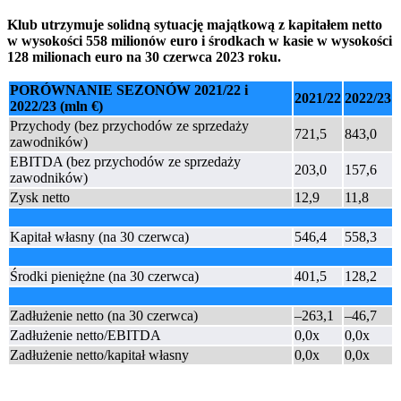
Klub utrzymuje solidną sytuację majątkową z kapitałem netto
w wysokości 558 milionów euro i środkach w kasie w wysokości
128 milionach euro na 30 czerwca 2023 roku.
PORÓWNANIE SEZONÓW 2021/22 i
2021/22
2022/23
2022/23 (mln €)
Przychody (bez przychodów ze sprzedaży
721,5
843,0
zawodników)
EBITDA (bez przychodów ze sprzedaży
203,0
157,6
zawodników)
Zysk netto
12,9
11,8
Kapitał własny (na 30 czerwca)
546,4
558,3
Środki pieniężne (na 30 czerwca)
401,5
128,2
Zadłużenie netto (na 30 czerwca)
–263,1
–46,7
Zadłużenie netto/EBITDA
0,0x
0,0x
Zadłużenie netto/kapitał własny
0,0x
0,0x