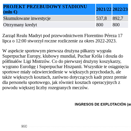
PROJEKT PRZEBUDOWY STADIONU
2021/22
2022/23
(mln €)
Skumulowane inwestycje
537,8
892,7
Otrzymany kredyt
800
800
Zarząd Realu Madryt pod przewodnictwem Florentino Péreza 17
lipca o 12:00 stworzył roczne rozliczenie za okres 2022-2023.
W aspekcie sportowym pierwsza drużyna piłkarzy wygrała
Superpuchar Europy, klubowy mundial, Puchar Króla i doszła do
półfinałów Ligi Mistrzów. Co do pierwszej drużyny koszykarzy,
wygrano Euroligę i Superpuchar Hiszpanii. Wszystkie te osiągnięcia
sportowe miały odzwierciedlenie w większych przychodach, ale
także większych kosztach, zarówno dotyczących kadr przez premie
dla personelu sportowego, jak również kosztach operacyjnych z
powodu większej liczby rozegranych meczów.