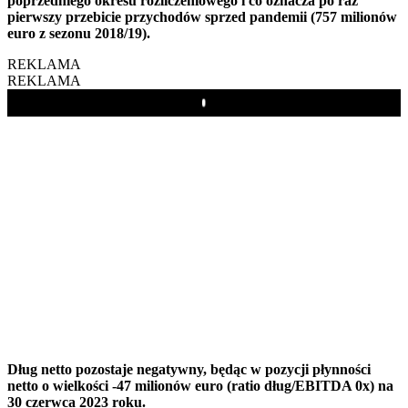
poprzedniego okresu rozliczeniowego i co oznacza po raz
pierwszy przebicie przychodów sprzed pandemii (757 milionów
euro z sezonu 2018/19).
REKLAMA
REKLAMA
Play
Dług netto pozostaje negatywny, będąc w pozycji płynności
netto o wielkości -47 milionów euro (ratio dług/EBITDA 0x) na
30 czerwca 2023 roku.