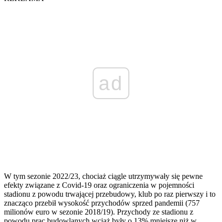
ad
W tym sezonie 2022/23, chociaż ciągle utrzymywały się pewne
efekty związane z Covid-19 oraz ograniczenia w pojemności
stadionu z powodu trwającej przebudowy, klub po raz pierwszy i to
znacząco przebił wysokość przychodów sprzed pandemii (757
milionów euro w sezonie 2018/19). Przychody ze stadionu z
powodu prac budowlanych wciąż były o 13% mniejsze niż w