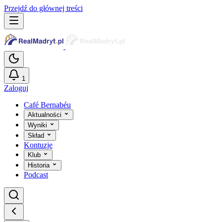
Przejdź do głównej treści
1
Zaloguj
Café Bernabéu
Aktualności
Wyniki
Skład
Kontuzje
Klub
Historia
Podcast