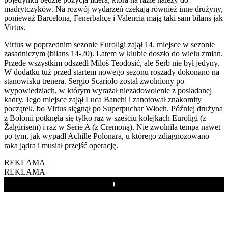
madrytczyków. Na rozwój wydarzeń czekają również inne drużyny,
ponieważ Barcelona, Fenerbahçe i Valencia mają taki sam bilans jak
Virtus.
Virtus w poprzednim sezonie Euroligi zajął 14. miejsce w sezonie
zasadniczym (bilans 14-20). Latem w klubie doszło do wielu zmian.
Przede wszystkim odszedł Miloš Teodosić, ale Serb nie był jedyny.
W dodatku tuż przed startem nowego sezonu roszady dokonano na
stanowisku trenera. Sergio Scariolo został zwolniony po
wypowiedziach, w którym wyrażał niezadowolenie z posiadanej
kadry. Jego miejsce zajął Luca Banchi i zanotował znakomity
początek, bo Virtus sięgnął po Superpuchar Włoch. Później drużyna
z Bolonii potknęła się tylko raz w sześciu kolejkach Euroligi (z
Žalgirisem) i raz w Serie A (z Cremoną). Nie zwolniła tempa nawet
po tym, jak wypadł Achille Polonara, u którego zdiagnozowano
raka jądra i musiał przejść operację.
REKLAMA
REKLAMA
Play