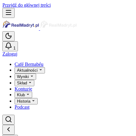
Przejdź do głównej treści
1
Zaloguj
Café Bernabéu
Aktualności
Wyniki
Skład
Kontuzje
Klub
Historia
Podcast