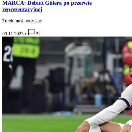
MARCA: Debiut Gülera po przerwie
reprezentacyjnej
Turek musi poczekać
09.11.2023
•
22