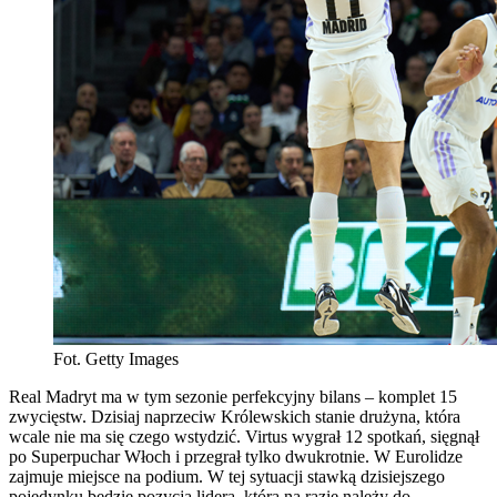
Fot. Getty Images
Real Madryt ma w tym sezonie perfekcyjny bilans – komplet 15
zwycięstw. Dzisiaj naprzeciw Królewskich stanie drużyna, która
wcale nie ma się czego wstydzić. Virtus wygrał 12 spotkań, sięgnął
po Superpuchar Włoch i przegrał tylko dwukrotnie. W Eurolidze
zajmuje miejsce na podium. W tej sytuacji stawką dzisiejszego
pojedynku będzie pozycja lidera, która na razie należy do