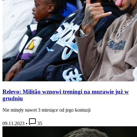
Relevo: Militão wznowi treningi na murawie już w
grudniu
Nie minęły nawet 3 miesiące od jego kontuzji
09.11.2023
•
35