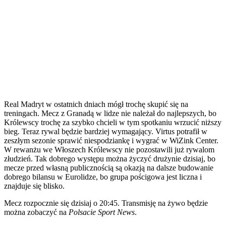
Real Madryt w ostatnich dniach mógł trochę skupić się na
treningach. Mecz z Granadą w lidze nie należał do najlepszych, bo
Królewscy trochę za szybko chcieli w tym spotkaniu wrzucić niższy
bieg. Teraz rywal będzie bardziej wymagający. Virtus potrafił w
zeszłym sezonie sprawić niespodziankę i wygrać w WiZink Center.
W rewanżu we Włoszech Królewscy nie pozostawili już rywalom
złudzień. Tak dobrego występu można życzyć drużynie dzisiaj, bo
mecze przed własną publicznością są okazją na dalsze budowanie
dobrego bilansu w Eurolidze, bo grupa pościgowa jest liczna i
znajduje się blisko.
Mecz rozpocznie się dzisiaj o 20:45. Transmisję na żywo będzie
można zobaczyć na
Polsacie Sport News
.