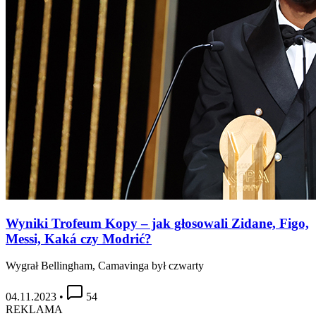
Wyniki Trofeum Kopy – jak głosowali Zidane, Figo,
Messi, Kaká czy Modrić?
Wygrał Bellingham, Camavinga był czwarty
04.11.2023
•
54
REKLAMA