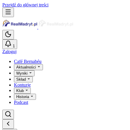
Przejdź do głównej treści
1
Zaloguj
Café Bernabéu
Aktualności
Wyniki
Skład
Kontuzje
Klub
Historia
Podcast