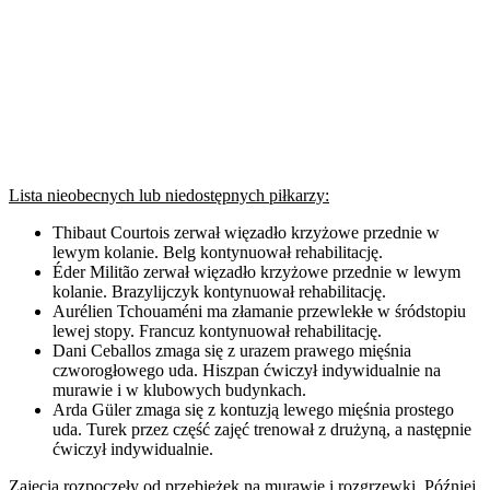
Lista nieobecnych lub niedostępnych piłkarzy:
Thibaut Courtois zerwał więzadło krzyżowe przednie w
lewym kolanie. Belg kontynuował rehabilitację.
Éder Militão zerwał więzadło krzyżowe przednie w lewym
kolanie. Brazylijczyk kontynuował rehabilitację.
Aurélien Tchouaméni ma złamanie przewlekłe w śródstopiu
lewej stopy. Francuz kontynuował rehabilitację.
Dani Ceballos zmaga się z urazem prawego mięśnia
czworogłowego uda. Hiszpan ćwiczył indywidualnie na
murawie i w klubowych budynkach.
Arda Güler zmaga się z kontuzją lewego mięśnia prostego
uda. Turek przez część zajęć trenował z drużyną, a następnie
ćwiczył indywidualnie.
Zajęcia rozpoczęły od przebieżek na murawie i rozgrzewki. Później