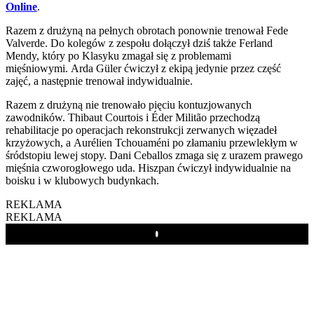
Online
.
Razem z drużyną na pełnych obrotach ponownie trenował Fede
Valverde. Do kolegów z zespołu dołączył dziś także Ferland
Mendy, który po Klasyku zmagał się z problemami
mięśniowymi. Arda Güler ćwiczył z ekipą jedynie przez część
zajęć, a następnie trenował indywidualnie.
Razem z drużyną nie trenowało pięciu kontuzjowanych
zawodników. Thibaut Courtois i Éder Militão przechodzą
rehabilitacje po operacjach rekonstrukcji zerwanych więzadeł
krzyżowych, a Aurélien Tchouaméni po złamaniu przewlekłym w
śródstopiu lewej stopy. Dani Ceballos zmaga się z urazem prawego
mięśnia czworogłowego uda. Hiszpan ćwiczył indywidualnie na
boisku i w klubowych budynkach.
REKLAMA
REKLAMA
Play