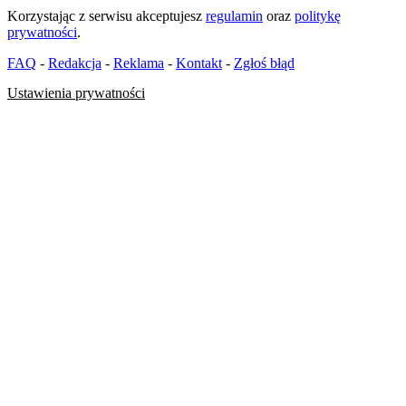
Korzystając z serwisu akceptujesz
regulamin
oraz
politykę
prywatności
.
FAQ
-
Redakcja
-
Reklama
-
Kontakt
-
Zgłoś błąd
Ustawienia prywatności