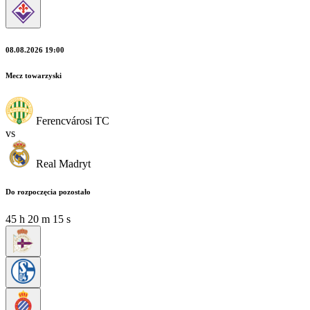
08.08.2026 19:00
Mecz towarzyski
Ferencvárosi TC
vs
Real Madryt
Do rozpoczęcia pozostało
45
h
20
m
14
s