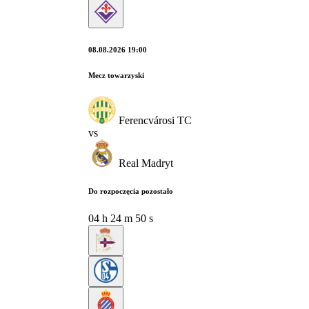
08.08.2026 19:00
Mecz towarzyski
Ferencvárosi TC
vs
Real Madryt
Do rozpoczęcia pozostało
04
h
24
m
49
s