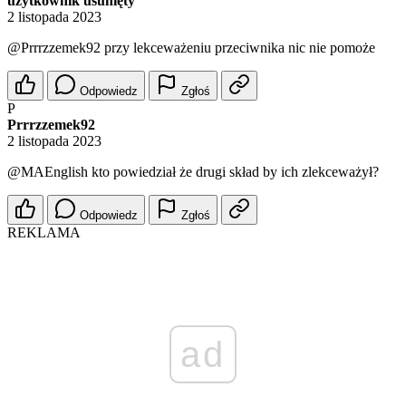
użytkownik usunięty
2 listopada 2023
@Prrrzzemek92
przy lekceważeniu przeciwnika nic nie pomoże
Odpowiedz
Zgłoś
P
Prrrzzemek92
2 listopada 2023
@MAEnglish
kto powiedział że drugi skład by ich zlekceważył?
Odpowiedz
Zgłoś
REKLAMA
ad