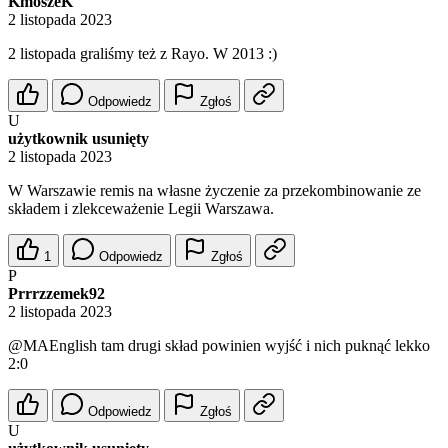
KmoszeK
2 listopada 2023
2 listopada graliśmy też z Rayo. W 2013 :)
Odpowiedz
Zgłoś
U
użytkownik usunięty
2 listopada 2023
W Warszawie remis na własne życzenie za przekombinowanie ze
składem i zlekceważenie Legii Warszawa.
1
Odpowiedz
Zgłoś
P
Prrrzzemek92
2 listopada 2023
@MAEnglish
tam drugi skład powinien wyjść i nich puknąć lekko
2:0
Odpowiedz
Zgłoś
U