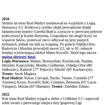
2016
Siedem lat temu Real Madryt zremisował na wyjeździe z Legią
Warszawa 3:3. Królewscy szybko objęli prowadzenie dzięki
fantastycznej bramce Garetha Bale'a, a jeszcze w pierwszej połowie
podwyższył je Karim Benzema. Gospodarze nie mogli liczyć na
wsparcie fanów, ponieważ mecz odbywał się przy pustych
trybunach, jednak nie dali za wygraną. Po golach Odjidji-Ofoe,
Radovicia i Moulina prowadzili nawet 3:2, ale w 85. minucie
bramkę wyrównującą zdobył Mateo Kovačić. Skrót tego meczu
można obejrzeć tutaj
.
Legia Warszawa
: Malarz; Bereszyński, Rzeźniczak, Pazdan,
Hloušek; Kopczyński, Moulin; Guilherme, Odjidja-Ofoe (86'
Jodłowiec), Radović (77' Prijović); Nikolić (69' Kucharczyk).
Trener
: Jacek Magiera.
Real Madryt
: Navas; Carvajal, Nacho, Varane, Coentrão (77'
Asensio); Kroos, Kovačić; Bale, Cristiano, Benzema (65' Lucas
Vázquez), Morata (85' Mariano).
Trener
: Zinédine Zidane.
2022
Rok temu Real Madryt wygrał u siebie z Celtikiem 5:1 i zapewnił
sobie awans z pierwszego miejsca fazy grupowej Ligi