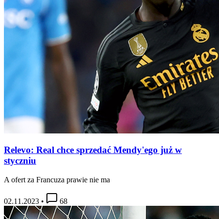
Relevo: Real chce sprzedać Mendy'ego już w
styczniu
A ofert za Francuza prawie nie ma
02.11.2023
•
68