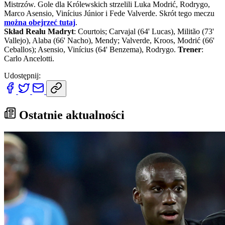
Mistrzów. Gole dla Królewskich strzelili Luka Modrić, Rodrygo,
Marco Asensio, Vinícius Júnior i Fede Valverde. Skrót tego meczu
można obejrzeć tutaj
.
Skład Realu Madryt
: Courtois; Carvajal (64' Lucas), Militão (73'
Vallejo), Alaba (66' Nacho), Mendy; Valverde, Kroos, Modrić (66'
Ceballos); Asensio, Vinícius (64' Benzema), Rodrygo.
Trener
:
Carlo Ancelotti.
Udostępnij:
Ostatnie aktualności