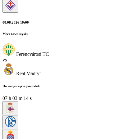
08.08.2026 19:00
Mecz towarzyski
Ferencvárosi TC
vs
Real Madryt
Do rozpoczęcia pozostało
07
h
03
m
13
s