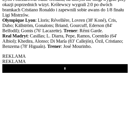
okazji poprzednich wizyt. Królewscy wygrali 2:0 po dwóch
bramkach Cristiano Ronaldo i zapewnili sobie awans do 1/8 finału
Ligi Mistrzów.
Olympique Lyon
: Lloris; Révellière, Lovren (38' Koné), Cris,
Dabo; Källström, Gonalons; Briand, Gourcuff, Ederson (84'
Belfodil); Gomis (76' Lacazette).
Trener
: Rémi Garde.
Real Madryt
: Casillas; L. Diarra, Pepe, Ramos, Coentrão (64'
Albiol); Khedira, Alonso; Di María (83' Callejón), Özil, Cristiano;
Benzema (78' Higuaín).
Trener
: José Mourinho.
REKLAMA
REKLAMA
Play