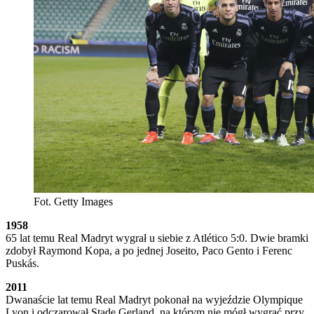
Fot. Getty Images
1958
65 lat temu Real Madryt wygrał u siebie z Atlético 5:0. Dwie bramki
zdobył Raymond Kopa, a po jednej Joseito, Paco Gento i Ferenc
Puskás.
2011
Dwanaście lat temu Real Madryt pokonał na wyjeździe Olympique
Lyon i odczarował Stade Gerland, na którym nie mógł wygrać przy