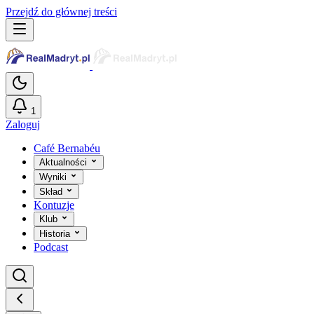
Przejdź do głównej treści
1
Zaloguj
Café Bernabéu
Aktualności
Wyniki
Skład
Kontuzje
Klub
Historia
Podcast