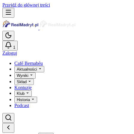
Przejdź do głównej treści
1
Zaloguj
Café Bernabéu
Aktualności
Wyniki
Skład
Kontuzje
Klub
Historia
Podcast