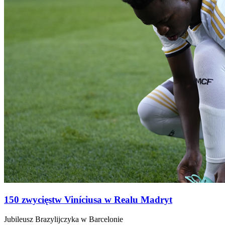
150 zwycięstw Viníciusa w Realu Madryt
Jubileusz Brazylijczyka w Barcelonie