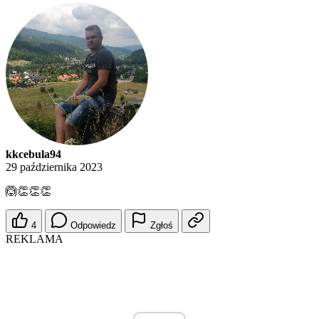
kkcebula94
29 października 2023
🙆👏👏👏
4
Odpowiedz
Zgłoś
REKLAMA