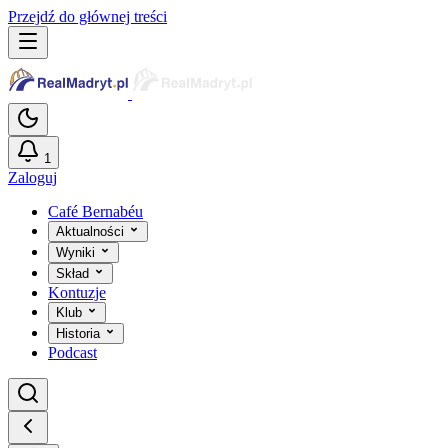
Przejdź do głównej treści
1
Zaloguj
Café Bernabéu
Aktualności
Wyniki
Skład
Kontuzje
Klub
Historia
Podcast