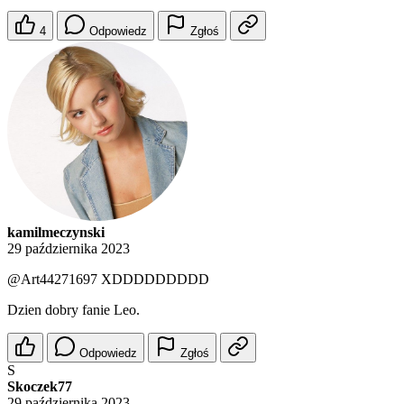
4
Odpowiedz
Zgłoś
kamilmeczynski
29 października 2023
@Art44271697
XDDDDDDDDD
Dzien dobry fanie Leo.
Odpowiedz
Zgłoś
S
Skoczek77
29 października 2023