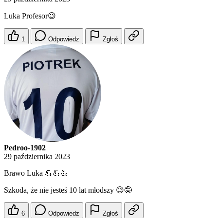
Luka Profesor😉
1
Odpowiedz
Zgłoś
Pedroo-1902
29 października 2023
Brawo Luka 💪💪💪
Szkoda, że nie jesteś 10 lat młodszy 😉🤪
6
Odpowiedz
Zgłoś