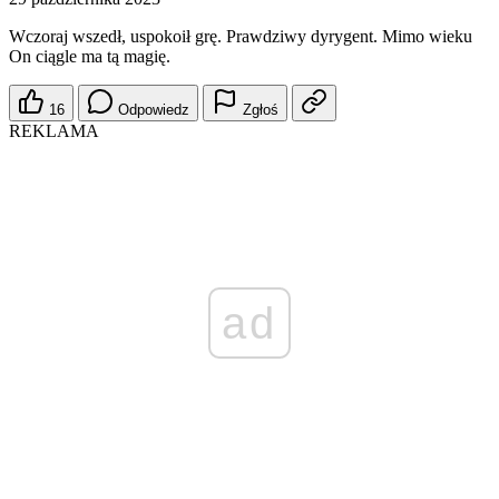
Wczoraj wszedł, uspokoił grę. Prawdziwy dyrygent. Mimo wieku
On ciągle ma tą magię.
16
Odpowiedz
Zgłoś
REKLAMA
ad