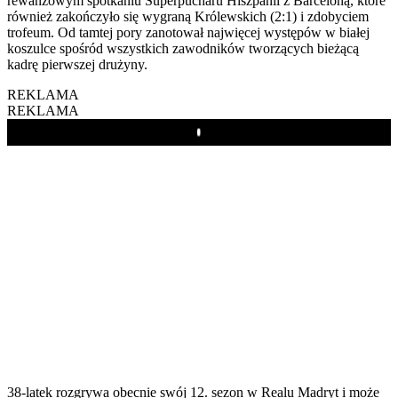
rewanżowym spotkaniu Superpucharu Hiszpanii z Barceloną, które
również zakończyło się wygraną Królewskich (2:1) i zdobyciem
trofeum. Od tamtej pory zanotował najwięcej występów w białej
koszulce spośród wszystkich zawodników tworzących bieżącą
kadrę pierwszej drużyny.
REKLAMA
REKLAMA
Play
38-latek rozgrywa obecnie swój 12. sezon w Realu Madryt i może