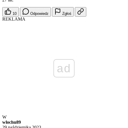
10
Odpowiedz
Zgłoś
REKLAMA
ad
W
wlochu89
29 października 2023