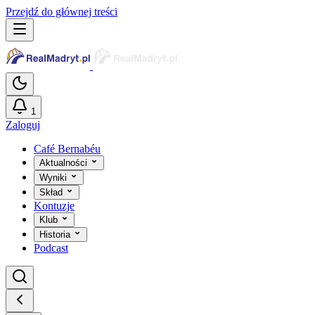
Przejdź do głównej treści
1
Zaloguj
Café Bernabéu
Aktualności
Wyniki
Skład
Kontuzje
Klub
Historia
Podcast