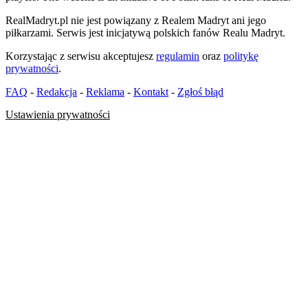
RealMadryt.pl nie jest powiązany z Realem Madryt ani jego
piłkarzami. Serwis jest inicjatywą polskich fanów Realu Madryt.
Korzystając z serwisu akceptujesz
regulamin
oraz
politykę
prywatności
.
FAQ
-
Redakcja
-
Reklama
-
Kontakt
-
Zgłoś błąd
Ustawienia prywatności