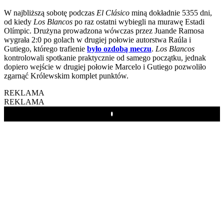
W najbliższą sobotę podczas
El Clásico
miną dokładnie 5355 dni,
od kiedy
Los Blancos
po raz ostatni wybiegli na murawę Estadi
Olímpic. Drużyna prowadzona wówczas przez Juande Ramosa
wygrała 2:0 po golach w drugiej połowie autorstwa Raúla i
Gutiego, którego trafienie
było ozdobą meczu
.
Los Blancos
kontrolowali spotkanie praktycznie od samego początku, jednak
dopiero wejście w drugiej połowie Marcelo i Gutiego pozwoliło
zgarnąć Królewskim komplet punktów.
REKLAMA
REKLAMA
Play