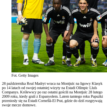
Fot. Getty Images
28 października Real Madryt wraca na Montjuïc na ligowy Klasyk
po 14 latach od swojej ostatniej wizyty na Estadi Olímpic Lluís
Companys. Królewscy po raz ostatni gościli na Montjuïc 28 lutego
2009 roku, kiedy grali z Espanyolem. Latem tamtego roku Papużki
przeniosły się na Estadi Cornellà-El Prat, gdzie do dziś rozgrywają
swoje mecze domowe.