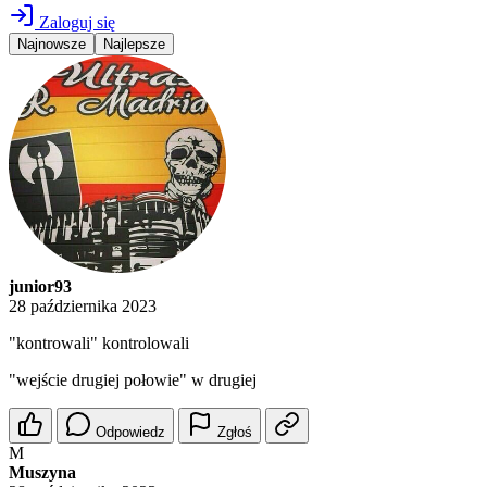
Zaloguj się
Najnowsze
Najlepsze
junior93
28 października 2023
"kontrowali" kontrolowali
"wejście drugiej połowie" w drugiej
Odpowiedz
Zgłoś
M
Muszyna