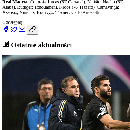
Real Madryt
: Courtois; Lucas (69' Carvajal), Militão, Nacho (69'
Alaba), Rüdiger; Tchouaméni, Kroos (76' Hazard), Camavinga;
Asensio, Vinícius, Rodrygo.
Trener
: Carlo Ancelotti.
Udostępnij:
Ostatnie aktualności