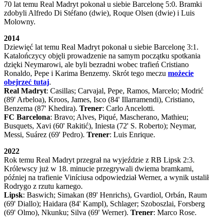
70 lat temu Real Madryt pokonał u siebie Barcelonę 5:0. Bramki
zdobyli Alfredo Di Stéfano (dwie), Roque Olsen (dwie) i Luis
Molowny.
2014
Dziewięć lat temu Real Madryt pokonał u siebie Barcelonę 3:1.
Katalończycy objęli prowadzenie na samym początku spotkania
dzięki Neymarowi, ale byli bezradni wobec trafień Cristiano
Ronaldo, Pepe i Karima Benzemy. Skrót tego meczu
możecie
obejrzeć tutaj
.
Real Madryt
: Casillas; Carvajal, Pepe, Ramos, Marcelo; Modrić
(89' Arbeloa), Kroos, James, Isco (84' Illarramendi), Cristiano,
Benzema (87' Khedira).
Trener
: Carlo Ancelotti.
FC Barcelona
: Bravo; Alves, Piqué, Mascherano, Mathieu;
Busquets, Xavi (60' Rakitić), Iniesta (72' S. Roberto); Neymar,
Messi, Suárez (69' Pedro).
Trener
: Luis Enrique.
2022
Rok temu Real Madryt przegrał na wyjeździe z RB Lipsk 2:3.
Królewscy już w 18. minucie przegrywali dwiema bramkami,
później na trafienie Viníciusa odpowiedział Werner, a wynik ustalił
Rodrygo z rzutu karnego.
Lipsk
: Baswich; Simakan (89' Henrichs), Gvardiol, Orbán, Raum
(69' Diallo); Haidara (84' Kampl), Schlager; Szoboszlai, Forsberg
(69' Olmo), Nkunku; Silva (69' Werner).
Trener
: Marco Rose.