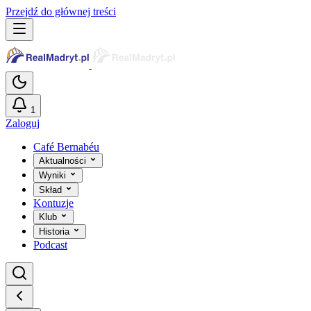
Przejdź do głównej treści
1
Zaloguj
Café Bernabéu
Aktualności
Wyniki
Skład
Kontuzje
Klub
Historia
Podcast