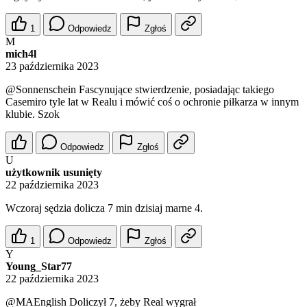
1
Odpowiedz
Zgłoś
M
mich4l
23 października 2023
@Sonnenschein
Fascynujące stwierdzenie, posiadając takiego
Casemiro tyle lat w Realu i mówić coś o ochronie piłkarza w innym
klubie. Szok
Odpowiedz
Zgłoś
U
użytkownik usunięty
22 października 2023
Wczoraj sędzia dolicza 7 min dzisiaj marne 4.
1
Odpowiedz
Zgłoś
Y
Young_Star77
22 października 2023
@MAEnglish
Doliczył 7, żeby Real wygrał