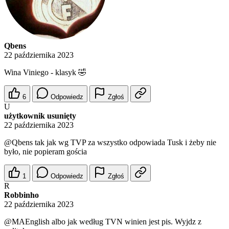
Qbens
22 października 2023
Wina Viniego - klasyk 🤣
6
Odpowiedz
Zgłoś
U
użytkownik usunięty
22 października 2023
@Qbens
tak jak wg TVP za wszystko odpowiada Tusk i żeby nie
było, nie popieram gościa
1
Odpowiedz
Zgłoś
R
Robbinho
22 października 2023
@MAEnglish
albo jak według TVN winien jest pis. Wyjdz z