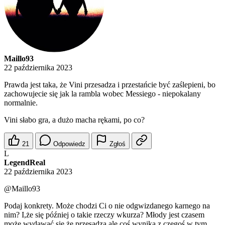
Maillo93
22 października 2023
Prawda jest taka, że Vini przesadza i przestańcie być zaślepieni, bo
zachowujecie się jak la rambla wobec Messiego - niepokalany
normalnie.
Vini słabo gra, a dużo macha rękami, po co?
21
Odpowiedz
Zgłoś
L
LegendReal
22 października 2023
@Maillo93
Podaj konkrety. Może chodzi Ci o nie odgwizdanego karnego na
nim? I,że się później o takie rzeczy wkurza? Młody jest czasem
może wydawać się,że przesądza ale coś wynika z czegoś w tym