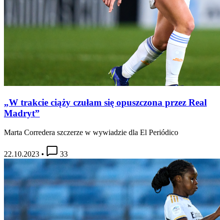
„W trakcie ciąży czułam się opuszczona przez Real
Madryt”
Marta Corredera szczerze w wywiadzie dla El Periódico
22.10.2023
•
33