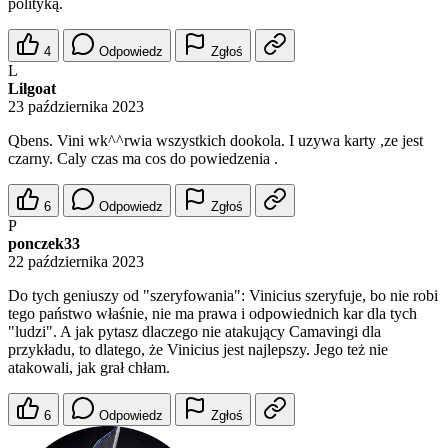
polityką.
4
Odpowiedz
Zgłoś
L
Lilgoat
23 października 2023
Qbens. Vini wk^^rwia wszystkich dookola. I uzywa karty ,ze jest
czarny. Caly czas ma cos do powiedzenia .
6
Odpowiedz
Zgłoś
P
ponczek33
22 października 2023
Do tych geniuszy od "szeryfowania": Vinicius szeryfuje, bo nie robi
tego państwo właśnie, nie ma prawa i odpowiednich kar dla tych
"ludzi". A jak pytasz dlaczego nie atakujący Camavingi dla
przykładu, to dlatego, że Vinicius jest najlepszy. Jego też nie
atakowali, jak grał chłam.
6
Odpowiedz
Zgłoś