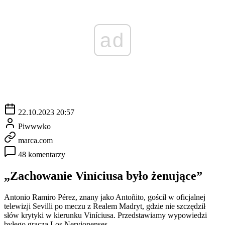
ad
22.10.2023 20:57
Piwwwko
marca.com
48 komentarzy
„Zachowanie Viníciusa było żenujące”
Antonio Ramiro Pérez, znany jako Antoñito, gościł w oficjalnej
telewizji Sevilli po meczu z Realem Madryt, gdzie nie szczędził
słów krytyki w kierunku Viníciusa. Przedstawiamy wypowiedzi
byłego gracza Los Nervionenses.