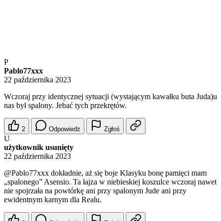
P
Pablo77xxx
22 października 2023
Wczoraj przy identycznej sytuacji (wystającym kawałku buta Juda)u
nas był spalony. Jebać tych przekrętów.
2
Odpowiedz
Zgłoś
U
użytkownik usunięty
22 października 2023
@Pablo77xxx
dokładnie, aż się boje Klasyku bonę pamięci mam
„spalonego” Asensio. Ta łajza w niebieskiej koszulce wczoraj nawet
nie spojrzała na powtórkę ani przy spalonym Jude ani przy
ewidentnym karnym dla Realu.