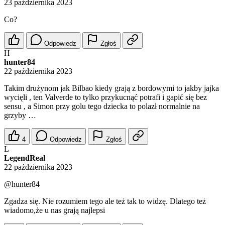
23 października 2023
Co?
Odpowiedz
Zgłoś
H
hunter84
22 października 2023
Takim drużynom jak Bilbao kiedy grają z bordowymi to jakby jajka
wycięli , ten Valverde to tylko przykucnąć potrafi i gapić się bez
sensu , a Simon przy golu tego dziecka to polazł normalnie na
grzyby …
4
Odpowiedz
Zgłoś
L
LegendReal
22 października 2023
@hunter84
Zgadza się. Nie rozumiem tego ale też tak to widzę. Dlatego też
wiadomo,że u nas grają najlepsi