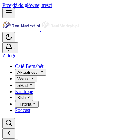
Przejdź do głównej treści
1
Zaloguj
Café Bernabéu
Aktualności
Wyniki
Skład
Kontuzje
Klub
Historia
Podcast