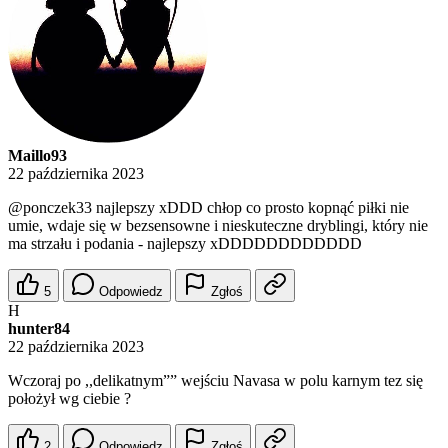
Maillo93
22 października 2023
@ponczek33
najlepszy xDDD chłop co prosto kopnąć piłki nie
umie, wdaje się w bezsensowne i nieskuteczne dryblingi, który nie
ma strzału i podania - najlepszy xDDDDDDDDDDDD
5
Odpowiedz
Zgłoś
H
hunter84
22 października 2023
Wczoraj po ,,delikatnym”” wejściu Navasa w polu karnym tez się
położył wg ciebie ?
2
Odpowiedz
Zgłoś