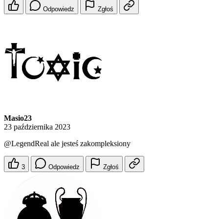
Odpowiedz
Zgłoś
Masio23
23 października 2023
@LegendReal
ale jesteś zakompleksiony
3
Odpowiedz
Zgłoś