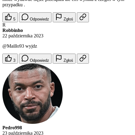
przypadku .
5
Odpowiedz
Zgłoś
R
Robbinho
22 października 2023
@Maillo93
wyjdz
3
Odpowiedz
Zgłoś
Pedro998
23 października 2023