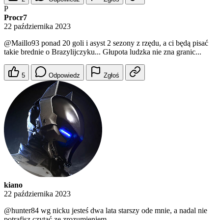
P
Procr7
22 października 2023
@Maillo93
ponad 20 goli i asyst 2 sezony z rzędu, a ci będą pisać
takie brednie o Brazylijczyku... Głupota ludzka nie zna granic...
5
Odpowiedz
Zgłoś
kiano
22 października 2023
@hunter84
wg nicku jesteś dwa lata starszy ode mnie, a nadal nie
potrafisz czytać ze zrozumieniem.