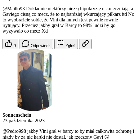
@Maillo93
Dokładnie niektórzy niezłą hipokryzję uskuteczniają, a
Gaviego cisną co mecz, że to najbardziej wkurzający piłkarz itd No
to wyobraźcie sobie, że Vini dla innych jest pewnie równie
irytujący. Przecież jakby grał w Barcy to 98% ludzi by go
wyzywalo co mecz Xd
9
Odpowiedz
Zgłoś
Sonnenschein
23 października 2023
@Pedro998
jakby Vini grał w barcy to by miał całkowita ochronę i
nigdy by za nic kartki nie dostal, jak rzeczony Gavi 🙃