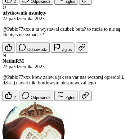
2
Odpowiedz
Zgłoś
U
użytkownik usunięty
22 października 2023
@Pablo77xxx
a tu wystawał czubek buta? to może to nie są
identyczne sytuacje ?
Odpowiedz
Zgłoś
N
NatimRM
22 października 2023
@Pablo77xxx
krew zalewa jak ten var nas wczoraj opierdolil.
dzisiaj nawet nikt bordowym niesprawdzal tego
2
Odpowiedz
Zgłoś