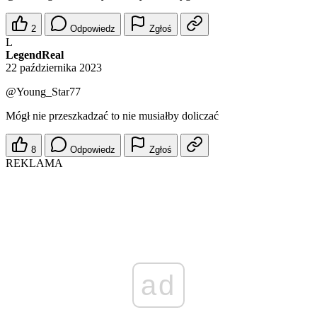
2
Odpowiedz
Zgłoś
L
LegendReal
22 października 2023
@Young_Star77
Mógł nie przeszkadzać to nie musiałby doliczać
8
Odpowiedz
Zgłoś
REKLAMA
ad