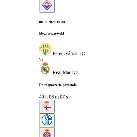
08.08.2026 19:00
Mecz towarzyski
Ferencvárosi TC
vs
Real Madryt
Do rozpoczęcia pozostało
49
h
06
m
06
s