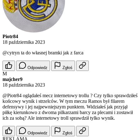
Piotr84
18 października 2023
@cytryn
ta do własnej bramki jak z farca
Odpowiedz
Zgłoś
M
majcher9
18 października 2023
@Piotr84
oglądałeś mecz internetowy trollu ? Czy tylko sprawdziłeś
końcowy wynik i strzelców. W tym meczu Ramos był filarem
defensywy i jej najpewniejszym punktem. Widziałeś jak przyjął
piłkę kierunkowo z dwoma pilkarzami barcy za plecami i zostawił
ich za sobą? Ale internetowy troll sprawdził tylko wynik.
Odpowiedz
Zgłoś
REKLAMA