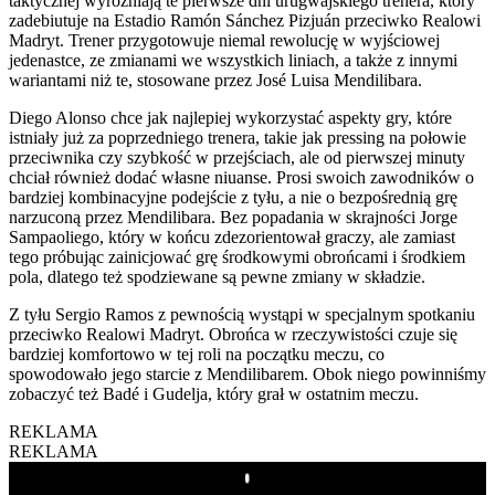
taktycznej wyróżniają te pierwsze dni urugwajskiego trenera, który
zadebiutuje na Estadio Ramón Sánchez Pizjuán przeciwko Realowi
Madryt. Trener przygotowuje niemal rewolucję w wyjściowej
jedenastce, ze zmianami we wszystkich liniach, a także z innymi
wariantami niż te, stosowane przez José Luisa Mendilibara.
Diego Alonso chce jak najlepiej wykorzystać aspekty gry, które
istniały już za poprzedniego trenera, takie jak pressing na połowie
przeciwnika czy szybkość w przejściach, ale od pierwszej minuty
chciał również dodać własne niuanse. Prosi swoich zawodników o
bardziej kombinacyjne podejście z tyłu, a nie o bezpośrednią grę
narzuconą przez Mendilibara. Bez popadania w skrajności Jorge
Sampaoliego, który w końcu zdezorientował graczy, ale zamiast
tego próbując zainicjować grę środkowymi obrońcami i środkiem
pola, dlatego też spodziewane są pewne zmiany w składzie.
Z tyłu Sergio Ramos z pewnością wystąpi w specjalnym spotkaniu
przeciwko Realowi Madryt. Obrońca w rzeczywistości czuje się
bardziej komfortowo w tej roli na początku meczu, co
spowodowało jego starcie z Mendilibarem. Obok niego powinniśmy
zobaczyć też Badé i Gudelja, który grał w ostatnim meczu.
REKLAMA
REKLAMA
Play