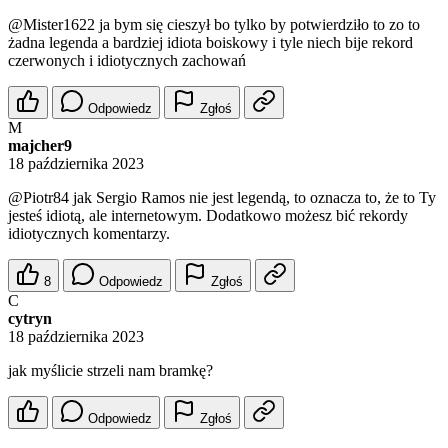
@Mister1622
ja bym się cieszył bo tylko by potwierdziło to zo to
żadna legenda a bardziej idiota boiskowy i tyle niech bije rekord
czerwonych i idiotycznych zachowań
Odpowiedz
Zgłoś
M
majcher9
18 października 2023
@Piotr84
jak Sergio Ramos nie jest legendą, to oznacza to, że to Ty
jesteś idiotą, ale internetowym. Dodatkowo możesz bić rekordy
idiotycznych komentarzy.
8
Odpowiedz
Zgłoś
C
cytryn
18 października 2023
jak myślicie strzeli nam bramkę?
Odpowiedz
Zgłoś