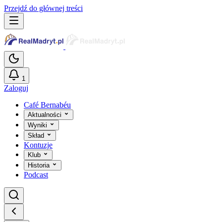
Przejdź do głównej treści
1
Zaloguj
Café Bernabéu
Aktualności
Wyniki
Skład
Kontuzje
Klub
Historia
Podcast