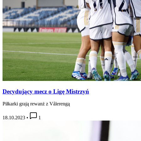
Decydujący mecz o Ligę Mistrzyń
Piłkarki grają rewanż z Vålerengą
18.10.2023
•
1