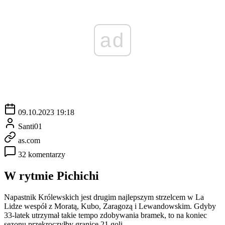
ad
09.10.2023 19:18
Santi01
as.com
32 komentarzy
W rytmie Pichichi
Napastnik Królewskich jest drugim najlepszym strzelcem w La
Lidze wespół z Moratą, Kubo, Zaragozą i Lewandowskim. Gdyby
33-latek utrzymał takie tempo zdobywania bramek, to na koniec
sezonu przekroczyłby granicę 21 goli.