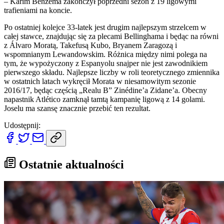
– Karim Benzema zakończył poprzedni sezon z 19 ligowymi
trafieniami na koncie.
Po ostatniej kolejce 33-latek jest drugim najlepszym strzelcem w
całej stawce, znajdując się za plecami Bellinghama i będąc na równi
z Álvaro Moratą, Takefusą Kubo, Bryanem Zaragozą i
wspomnianym Lewandowskim. Różnica między nimi polega na
tym, że wypożyczony z Espanyolu snajper nie jest zawodnikiem
pierwszego składu. Najlepsze liczby w roli teoretycznego zmiennika
w ostatnich latach wykręcił Morata w niesamowitym sezonie
2016/17, będąc częścią „Realu B” Zinédine’a Zidane’a. Obecny
napastnik Atlético zamknął tamtą kampanię ligową z 14 golami.
Joselu ma szansę znacznie przebić ten rezultat.
Udostępnij:
Ostatnie aktualności