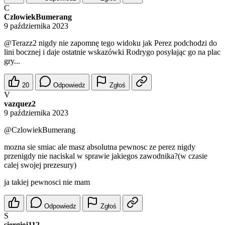
C
CzlowiekBumerang
9 października 2023
@Terazz2
nigdy nie zapomnę tego widoku jak Perez podchodzi do
lini bocznej i daje ostatnie wskazówki Rodrygo posyłając go na plac
gry...
20
Odpowiedz
Zgłoś
V
vazquez2
9 października 2023
@CzlowiekBumerang
mozna sie smiac ale masz absolutna pewnosc ze perez nigdy
przenigdy nie naciskal w sprawie jakiegos zawodnika?(w czasie
calej swojej prezesury)
ja takiej pewnosci nie mam
Odpowiedz
Zgłoś
S
siergiej112