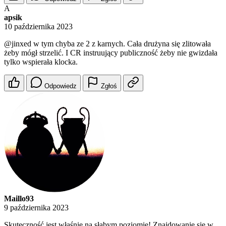
A
apsik
10 października 2023
@jinxed
w tym chyba ze 2 z karnych. Cała drużyna się zlitowała
żeby mógł strzelić. I CR instruujący publiczność żeby nie gwizdała
tylko wspierała klocka.
Odpowiedz
Zgłoś
Maillo93
9 października 2023
Skuteczność jest właśnie na słabym poziomie! Znajdowanie się w