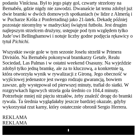
podaniu Viníciusa. Był to jego piąty gol, czwarty strzelony na
Bernabéu, gdzie nigdy nie zawodzi. Dwanaście lat temu zdobył już
dwie bramki w dwóch domowych spotkaniach (w lidze z Almeríą i
w Pucharze Króla z Ponferradiną) jako 21-latek. Dekadę później
pozostaje nieomylny w madryckiej świątyni futbolu. Jest drugim
najlepszym strzelcem drużyny, ustępuje pod tym względem tylko
Jude’owi Bellinghamowi i notuje liczby godne podjęcia rękawicy o
tytuł
Pichichi
.
Wszystkie swoje gole w tym sezonie Joselu strzelił w Primera
División. Na Bernabéu pokonywał bramkarzy Getafe, Realu
Sociedad, Las Palmas i w ostatni weekend Osasuny. Na wyjeździe
zdobył tylko jedną bramkę, ale za to kluczową, a konkretnie tą,
która otworzyła wynik w rywalizacji z Gironą. Jego obecność w
wyjściowej jedenastce jest swego rodzaju gwarancją, bowiem
zawsze, gdy występował od pierwszej minuty, trafiał do siatki. W
rozgrywkach ligowych strzela gola średnio co 104,4 minuty.
Potrzebuje mniej niż pięciu strzałów, żeby znaleźć drogę do bramki
rywala. Ta średnia wyglądałaby jeszcze bardziej okazale, gdyby
wykorzystał rzut karny, który ostatecznie obronił Sergio Herrera.
REKLAMA
REKLAMA
Play