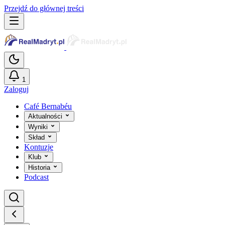
Przejdź do głównej treści
1
Zaloguj
Café Bernabéu
Aktualności
Wyniki
Skład
Kontuzje
Klub
Historia
Podcast