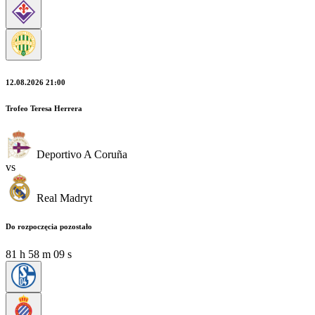
12.08.2026 21:00
Trofeo Teresa Herrera
Deportivo A Coruña
vs
Real Madryt
Do rozpoczęcia pozostało
81
h
58
m
07
s