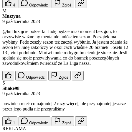
4
Odpowiedz
Zgłoś
M
Muszyna
9 października 2023
@lint
luzujcie bokserki. Judę będzie miał moment bez goli, to
oczywiste ważne by mentalnie uniósł ten sezon. Początek ma
wybitny. Fede zeszły sezon też zaczął wybitnie. Ja jestem zdania że
sezon ten Judę zakończy w okolicach właśnie 20 bramek. Joselu 12
13 , vini podobnie. Martwi mnie rodrygo bo cieniuje strasznie. Jeśli
spełnia się moje przewidywania co do bramek poszczególnych
zawodnikowśmiem twierdzić że La Liga nasza.
Odpowiedz
Zgłoś
S
Shake98
9 października 2023
powinien mieć co najmniej 2 razy więcej, ale przynajmniej jeszcze
przez jego pudła nie przegraliśmy
1
Odpowiedz
Zgłoś
REKLAMA