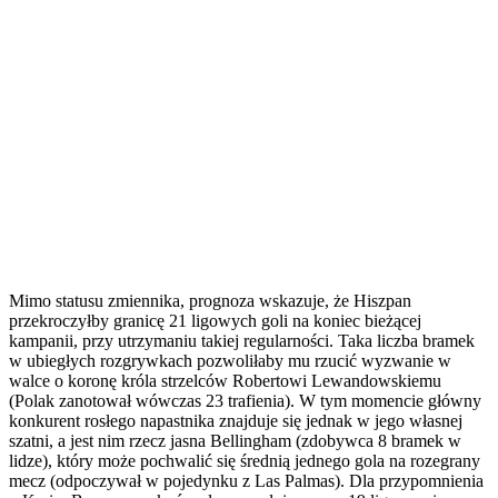
Mimo statusu zmiennika, prognoza wskazuje, że Hiszpan
przekroczyłby granicę 21 ligowych goli na koniec bieżącej
kampanii, przy utrzymaniu takiej regularności. Taka liczba bramek
w ubiegłych rozgrywkach pozwoliłaby mu rzucić wyzwanie w
walce o koronę króla strzelców Robertowi Lewandowskiemu
(Polak zanotował wówczas 23 trafienia). W tym momencie główny
konkurent rosłego napastnika znajduje się jednak w jego własnej
szatni, a jest nim rzecz jasna Bellingham (zdobywca 8 bramek w
lidze), który może pochwalić się średnią jednego gola na rozegrany
mecz (odpoczywał w pojedynku z Las Palmas). Dla przypomnienia