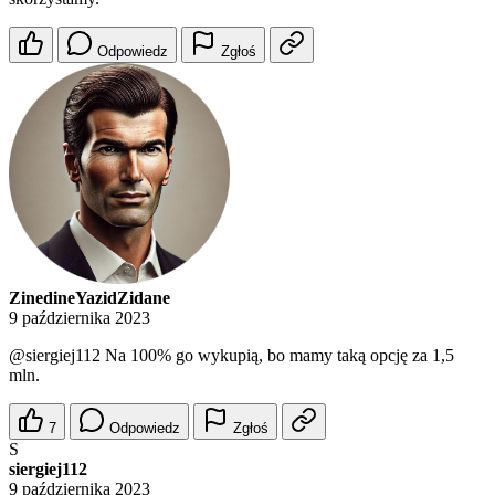
Odpowiedz
Zgłoś
ZinedineYazidZidane
9 października 2023
@siergiej112
Na 100% go wykupią, bo mamy taką opcję za 1,5
mln.
7
Odpowiedz
Zgłoś
S
siergiej112
9 października 2023