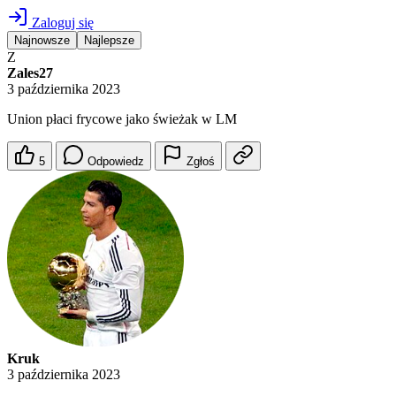
Zaloguj się
Najnowsze
Najlepsze
Z
Zales27
3 października 2023
Union płaci frycowe jako świeżak w LM
5
Odpowiedz
Zgłoś
Kruk
3 października 2023