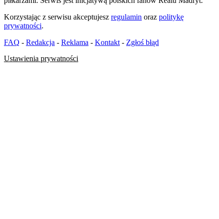
piłkarzami. Serwis jest inicjatywą polskich fanów Realu Madryt.
Korzystając z serwisu akceptujesz
regulamin
oraz
politykę
prywatności
.
FAQ
-
Redakcja
-
Reklama
-
Kontakt
-
Zgłoś błąd
Ustawienia prywatności