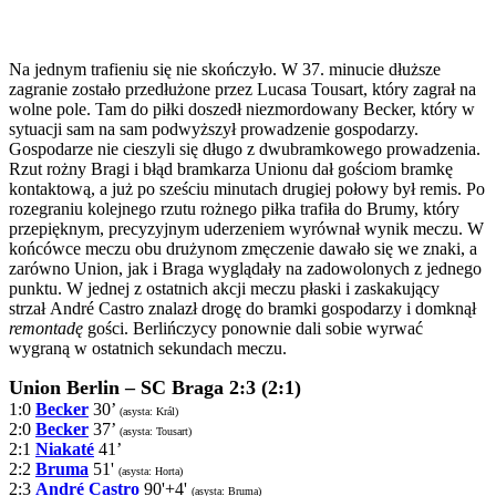
Na jednym trafieniu się nie skończyło. W 37. minucie dłuższe
zagranie zostało przedłużone przez Lucasa Tousart, który zagrał na
wolne pole. Tam do piłki doszedł niezmordowany Becker, który w
sytuacji sam na sam podwyższył prowadzenie gospodarzy.
Gospodarze nie cieszyli się długo z dwubramkowego prowadzenia.
Rzut rożny Bragi i błąd bramkarza Unionu dał gościom bramkę
kontaktową, a już po sześciu minutach drugiej połowy był remis. Po
rozegraniu kolejnego rzutu rożnego piłka trafiła do Brumy, który
przepięknym, precyzyjnym uderzeniem wyrównał wynik meczu. W
końcówce meczu obu drużynom zmęczenie dawało się we znaki, a
zarówno Union, jak i Braga wyglądały na zadowolonych z jednego
punktu. W jednej z ostatnich akcji meczu płaski i zaskakujący
strzał André Castro znalazł drogę do bramki gospodarzy i domknął
remontadę
gości. Berlińczycy ponownie dali sobie wyrwać
wygraną w ostatnich sekundach meczu.
Union Berlin – SC Braga 2:3 (2:1)
1:0
Becker
30’
(asysta: Král)
2:0
Becker
37’
(asysta: Tousart)
2:1
Niakaté
41’
2:2
Bruma
51'
(asysta: Horta)
2:3
André Castro
90'+4'
(asysta: Bruma)