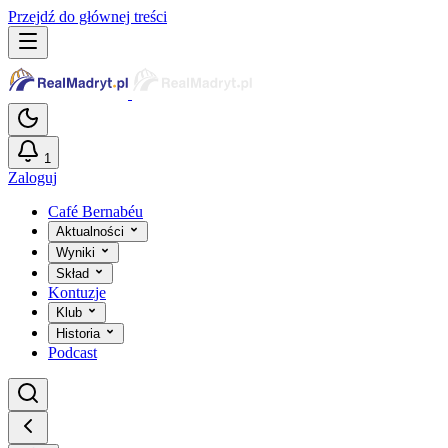
Przejdź do głównej treści
1
Zaloguj
Café Bernabéu
Aktualności
Wyniki
Skład
Kontuzje
Klub
Historia
Podcast