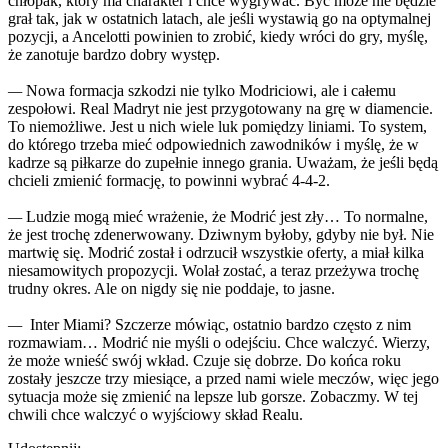
chłopak, który ma charakter i chce wygrywać. Być może nie będzie
grał tak, jak w ostatnich latach, ale jeśli wystawią go na optymalnej
pozycji, a Ancelotti powinien to zrobić, kiedy wróci do gry, myślę,
że zanotuje bardzo dobry występ.
—
Nowa formacja szkodzi nie tylko Modriciowi, ale i całemu
zespołowi. Real Madryt nie jest przygotowany na grę w diamencie.
To niemożliwe. Jest u nich wiele luk pomiędzy liniami. To system,
do którego trzeba mieć odpowiednich zawodników i myślę, że w
kadrze są piłkarze do zupełnie innego grania. Uważam, że jeśli będą
chcieli zmienić formację, to powinni wybrać 4-4-2.
—
Ludzie mogą mieć wrażenie, że Modrić jest zły… To normalne,
że jest trochę zdenerwowany. Dziwnym byłoby, gdyby nie był. Nie
martwię się. Modrić został i odrzucił wszystkie oferty, a miał kilka
niesamowitych propozycji. Wolał zostać, a teraz przeżywa trochę
trudny okres. Ale on nigdy się nie poddaje, to jasne.
—
Inter Miami? Szczerze mówiąc, ostatnio bardzo często z nim
rozmawiam… Modrić nie myśli o odejściu. Chce walczyć. Wierzy,
że może wnieść swój wkład. Czuje się dobrze. Do końca roku
zostały jeszcze trzy miesiące, a przed nami wiele meczów, więc jego
sytuacja może się zmienić na lepsze lub gorsze. Zobaczmy. W tej
chwili chce walczyć o wyjściowy skład Realu.