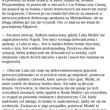
wypowiedzi na temat sytuacji, w której znalazł się 38-latek.
Przypomnijmy, że pomocnik w meczach z Las Palmas oraz Gironą
nie pojawił się na boisku z ławki rezerwowych ani nawet nie ruszył
do rozgrzewki. Chorwat po raz ostatni był obecny na murawie w
pierwszej połowie derbowego spotkania na Metropolitano, ale na
drugą odsłonę gry już nie wyszedł. Oto co miał na ten temat do
powiedzenia Mijatović:
—
Szczerze mówiąc, byłbym zaskoczony, gdyby Luka Modrić nie
zagrał przeciwko Napoli. Ten mecz wymaga doświadczenia i
spokoju, a Luka to ma
…
Jest w bardzo dobrej formie fizycznej,
wiem o tym. Jest wielkim profesjonalistą. Przeżywa obecnie
sytuację, której praktycznie nie doświadczył wcześniej, czyli
obejrzenie całych dwóch meczów z ławki i nawet bez ruszenia na
rozgrzewkę.
—
Obecnie Luka nie czuje się niekwestionowanym graczem
pierwszej jedenastki i to oczywiście może go niepokoić, ponieważ
to bardzo ambitny człowiek, który zawsze chce grać. Myślę, że
może wnieść do drużyny bardzo dużo. Ale takie są decyzje
trenera. Oczywiście, że obecna sytuacja mu nie pasuje po tych
wszystkich sezonach, które spędził w Realu Madryt i po wszystkim,
co wygrał na poziomie osobistym i drużynowym. Cóż, kiedy
nadchodzi coś takiego, to trudno to zaakceptować, jakby nic się nie
wydarzyło. Zwłaszcza w jego przypadku, ponieważ Modrić to