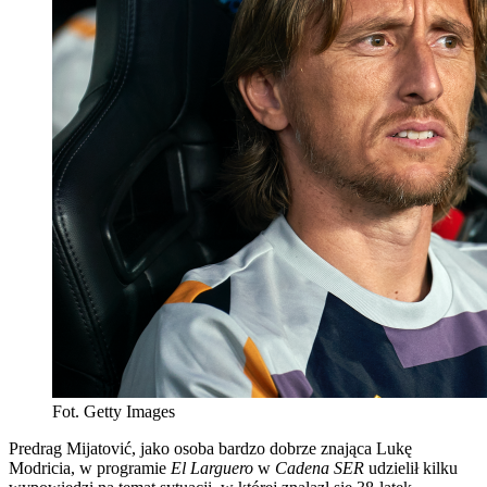
Fot. Getty Images
Predrag Mijatović, jako osoba bardzo dobrze znająca Lukę
Modricia, w programie
El Larguero
w
Cadena SER
udzielił kilku