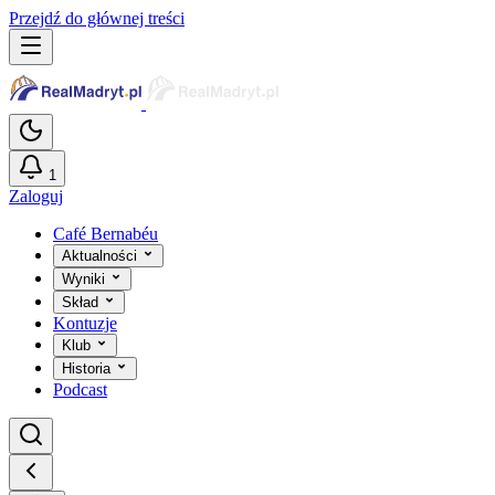
Przejdź do głównej treści
1
Zaloguj
Café Bernabéu
Aktualności
Wyniki
Skład
Kontuzje
Klub
Historia
Podcast