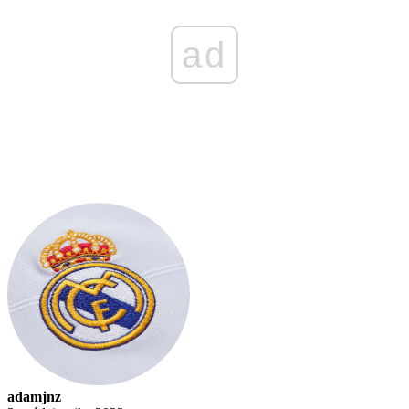
ad
adamjnz