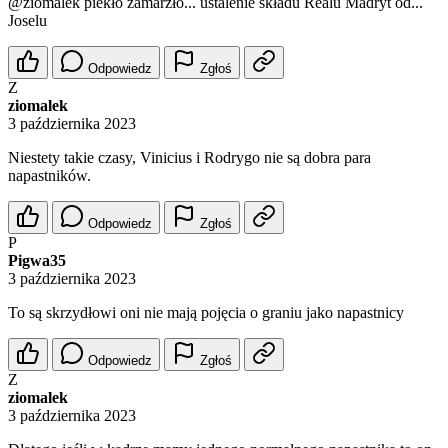
@ziomalek
piekło zamarzło... ustalenie składu Realu Madryt od...
Joselu
Odpowiedz
Zgłoś
Z
ziomalek
3 października 2023
Niestety takie czasy, Vinicius i Rodrygo nie są dobra para
napastników.
Odpowiedz
Zgłoś
P
Pigwa35
3 października 2023
To są skrzydłowi oni nie mają pojęcia o graniu jako napastnicy
Odpowiedz
Zgłoś
Z
ziomalek
3 października 2023