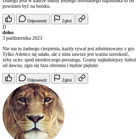
Dlatego jeśli w kadrze mamy jednego normalnego napastnika to on
powinien być na boisku.
Odpowiedz
Zgłoś
D
dolus
3 października 2023
Nie ma tu żadnego cierpienia, każdy rywal jest zdominowany z gry.
Tylko Atletico się udało, ale z nimi zawsze jest ważna szerokość,
żeby uciec spod morderczego pressingu. Gramy najładniejszy futbol
od dawna, zgra się faza obronna i będzie pięknie.
Odpowiedz
Zgłoś