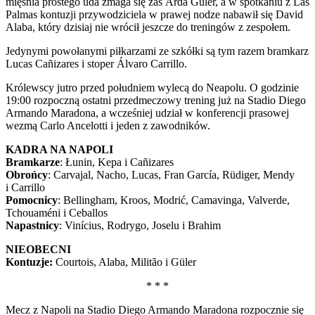
mięśnia prostego uda zmaga się zaś Arda Güler, a w spotkaniu z Las
Palmas kontuzji przywodziciela w prawej nodze nabawił się David
Alaba, który dzisiaj nie wrócił jeszcze do treningów z zespołem.
Jedynymi powołanymi piłkarzami ze szkółki są tym razem bramkarz
Lucas Cañizares i stoper Álvaro Carrillo.
Królewscy jutro przed południem wylecą do Neapolu. O godzinie
19:00 rozpoczną ostatni przedmeczowy trening już na Stadio Diego
Armando Maradona, a wcześniej udział w konferencji prasowej
wezmą Carlo Ancelotti i jeden z zawodników.
KADRA NA NAPOLI
Bramkarze
: Łunin, Kepa i Cañizares
Obrońcy
: Carvajal, Nacho, Lucas, Fran García, Rüdiger, Mendy
i Carrillo
Pomocnicy
: Bellingham, Kroos, Modrić, Camavinga, Valverde,
Tchouaméni i Ceballos
Napastnicy
: Vinícius, Rodrygo, Joselu i Brahim
NIEOBECNI
Kontuzje:
Courtois, Alaba, Militão i Güler
* * *
Mecz z Napoli na Stadio Diego Armando Maradona rozpocznie się