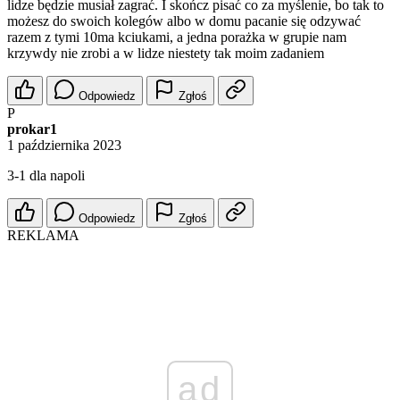
lidze będzie musiał zagrać. I skończ pisać co za myślenie, bo tak to
możesz do swoich kolegów albo w domu pacanie się odzywać
razem z tymi 10ma kciukami, a jedna porażka w grupie nam
krzywdy nie zrobi a w lidze niestety tak moim zadaniem
Odpowiedz
Zgłoś
P
prokar1
1 października 2023
3-1 dla napoli
Odpowiedz
Zgłoś
REKLAMA
ad