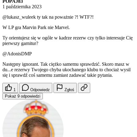
POPAJ83
1 października 2023
@lukasz_wuleek
ty tak na poważnie ?! WTF?!
W LP gra Marvin Park nie Marvel.
Ty orientujesz się w ogóle w kadrze rezerw czy tylko interesuje Cię
pierwszy garnitur?
@AdonisDMP
Następny ignorant. Tak ciężko samemu sprawdzić. Skoro masz w
du...e rezerwy Twojego chyba ukochanego klubu to chociaż wysil
się i sprawdź coś samemu zamiast zadawać takie pytania.
1
Odpowiedz
Zgłoś
Pokaż 9 odpowiedzi