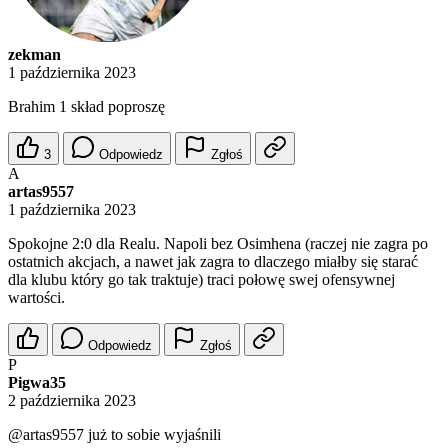
zekman
1 października 2023
Brahim 1 skład poproszę
3
Odpowiedz
Zgłoś
A
artas9557
1 października 2023
Spokojne 2:0 dla Realu. Napoli bez Osimhena (raczej nie zagra po
ostatnich akcjach, a nawet jak zagra to dlaczego miałby się starać
dla klubu który go tak traktuje) traci połowę swej ofensywnej
wartości.
Odpowiedz
Zgłoś
P
Pigwa35
2 października 2023
@artas9557
już to sobie wyjaśnili