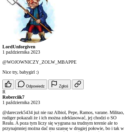
LordUnforgiven
1 października 2023
@WOJOWNICZY_ZOLW_MBAPPE
Nice try, babygirl :)
Odpowiedz
Zgłoś
R
Roberciik7
1 października 2023
@dareczek5434
już nie raz Albiol, Pepe, Ramos, varane. Militao,
rudiger pokazali że i ich można zdeklasować, jej chodzi o SO
Realu. A poza tym liczy się wygrana na trudnym terenie ale to
przynajmniej można dać mu szansę w drugiej połowie, bo i tak w