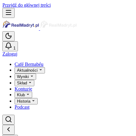
Przejdź do głównej treści
1
Zaloguj
Café Bernabéu
Aktualności
Wyniki
Skład
Kontuzje
Klub
Historia
Podcast