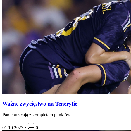
Ważne zwycięstwo na Teneryfie
Panie wracają z kompletem punktów
01.10.2023
•
0