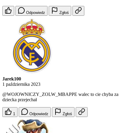
Odpowiedz
Zgłoś
Jarek100
1 października 2023
@WOJOWNICZY_ZOLW_MBAPPE
walec to cie chyba za
dziecka przejechał
1
Odpowiedz
Zgłoś