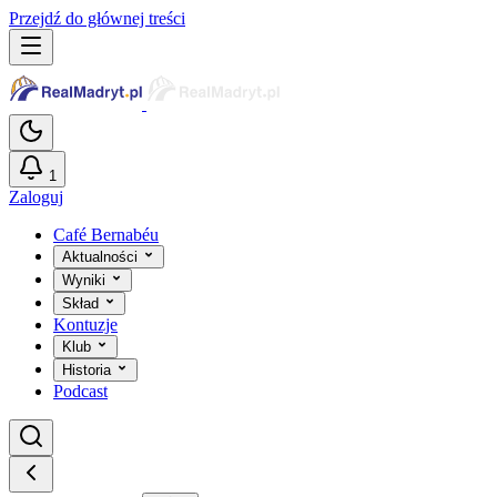
Przejdź do głównej treści
1
Zaloguj
Café Bernabéu
Aktualności
Wyniki
Skład
Kontuzje
Klub
Historia
Podcast