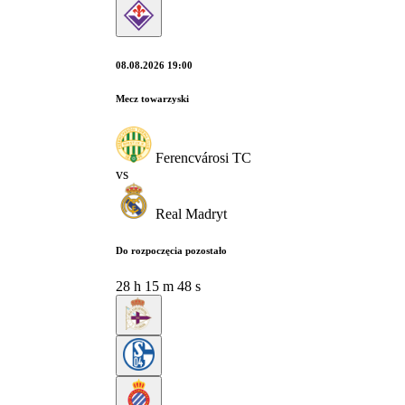
08.08.2026 19:00
Mecz towarzyski
Ferencvárosi TC
vs
Real Madryt
Do rozpoczęcia pozostało
28
h
15
m
46
s