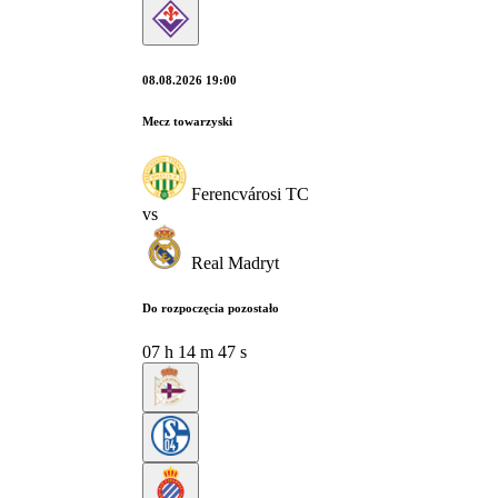
08.08.2026 19:00
Mecz towarzyski
Ferencvárosi TC
vs
Real Madryt
Do rozpoczęcia pozostało
07
h
14
m
46
s